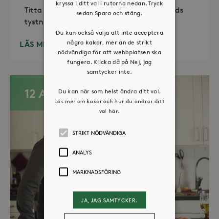
kryssa i ditt val i rutorna nedan. Tryck
Titta in, tänd ett ljus, sitt ned för en stunds
sedan Spara och stäng.
tystnad. Det erbjuds också enkelt fika
Du kan också välja att inte acceptera
några kakor, mer än de strikt
LÄS MER
nödvändiga för att webbplatsen ska
fungera. Klicka då på Nej, jag
samtycker inte.
12 AUG
Du kan när som helst ändra ditt val.
Läs mer om kakor och hur du ändrar ditt
val här.
STRIKT NÖDVÄNDIGA
ANALYS
MARKNADSFÖRING
JA, JAG SAMTYCKER.