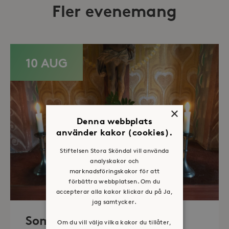
Fler evenemang
10 AUG
×
Denna webbplats
använder kakor (cookies).
Stiftelsen Stora Sköndal vill använda
analyskakor och
marknadsföringskakor för att
förbättra webbplatsen. Om du
accepterar alla kakor klickar du på Ja,
jag samtycker.
Sommaröppet kapell
Om du vill välja vilka kakor du tillåter,