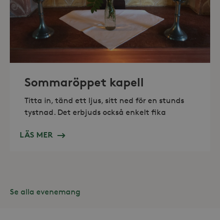
_hjAbsoluteSessionInProgress
30
Hotjar Ltd
minuter
.storaskondal.se
Sommaröppet kapell
Titta in, tänd ett ljus, sitt ned för en stunds
tystnad. Det erbjuds också enkelt fika
LÄS MER
Se alla evenemang
Leverantör /
Namn
Domän