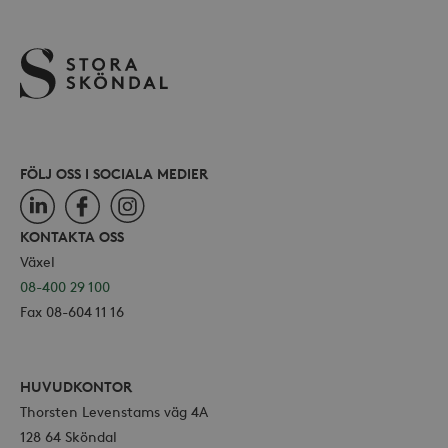
för Y
.storaskondal.se
inbäd
webbp
också
webb
använ
eller
av Yo
gräns
FÖLJ OSS I SOCIALA MEDIER
LinkedIn
Facebook
Instagram
_hjSessionUser_868654
.storaskondal.se
KONTAKTA OSS
Växel
08-400 29 100
Fax 08-604 11 16
HUVUDKONTOR
Thorsten Levenstams väg 4A
128 64 Sköndal