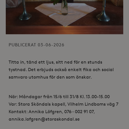
PUBLICERAT 03-06-2026
Titta in, tänd ett ljus, sitt ned för en stunds
tystnad. Det erbjuds också enkelt fika och social
samvaro utomhus för den som önskar.
När: Måndagar från 15/6 till 31/8 Kl. 13.00-15.00
Var: Stora Sköndals kapell, Vilhelm Lindboms väg 7
Kontakt: Annika Löfgren, 076 – 002 91 07,
annika.lofgren@storaskondal.se