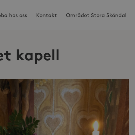
bba hos oss
Kontakt
Området Stora Sköndal
t kapell