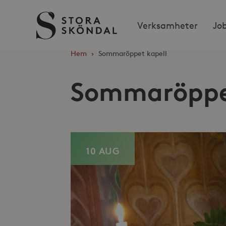
Stora
Verksamheter
Jo
Sköndal
Hem
›
Sommaröppet kapell
Sommaröppe
10 AUG