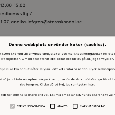
 13.00-15.00
 Lindboms väg 7
91 07, annika.lofgren@storaskondal.se
Denna webbplats använder kakor (cookies).
en Stora Sköndal vill använda analyskakor och marknadsföringskakor för att 
webbplatsen. Om du accepterar alla kakor klickar du på Ja, jag samtycker.
älja vilka kakor du tillåter, kryssa i ditt val i rutorna nedan. Tryck sedan Spa
å välja att inte acceptera några kakor, mer än de strikt nödvändiga för att
ska fungera. Klicka då på Nej, jag samtycker inte.
kan när som helst ändra ditt val.
Läs mer om kakor och hur du ändrar ditt val 
STRIKT NÖDVÄNDIGA
ANALYS
MARKNADSFÖRING