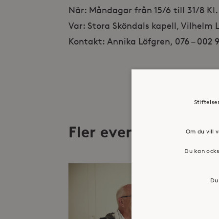
När: Måndagar från 15/6 till 31/8 Kl.
Var: Stora Sköndals kapell, Vilhelm
Kontakt: Annika Löfgren, 076 – 002 
Stiftels
Fler evenemang
Om du vill v
Du kan ocks
Du 