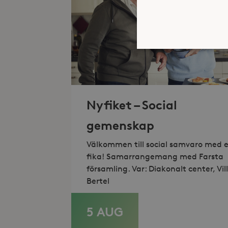
Strikt nödvändiga kakor ti
ordentligt utan strikt nödv
Nyfiket – Social
Namn
gemenskap
_hjFirstSeen
Välkommen till social samvaro med 
fika! Samarrangemang med Farsta
_hjAbsoluteSessionInProgr
församling. Var: Diakonalt center, Vil
Bertel
Lev
Namn
Namn
5 AUG
LÄS MER
Do
_gid
_fbp
Met