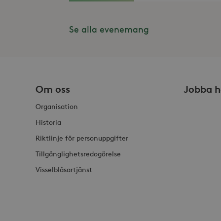
Inc
.st
_gat_UA-19166681-1
_gcl_au
Se alla evenemang
Goo
.st
YSC
Goo
.y
_hjIncludedInSessionSam
VISITOR_INFO1_LIVE
Goo
.y
Om oss
Jobba h
_hjSession_868654
Organisation
_ga_HDQ96Q7XBS
Historia
Riktlinje för personuppgifter
_ga
Tillgänglighetsredogörelse
Visselblåsartjänst
_hjSessionUser_868654