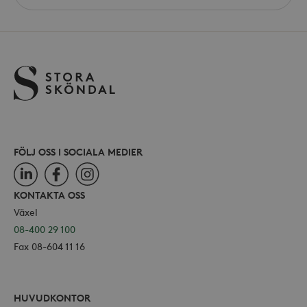
använ
_ga
Google LLC
site
för Y
.storaskondal.se
inbäd
webbp
också
webb
använ
eller
av Yo
gräns
FÖLJ OSS I SOCIALA MEDIER
LinkedIn
Facebook
Instagram
_hjSessionUser_868654
.storaskondal.se
KONTAKTA OSS
Växel
08-400 29 100
Fax 08-604 11 16
HUVUDKONTOR