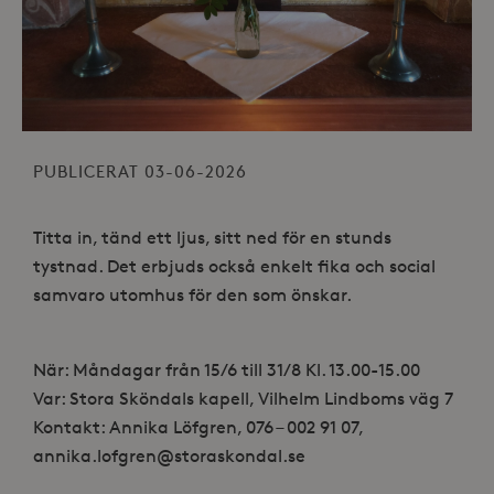
PUBLICERAT 03-06-2026
Titta in, tänd ett ljus, sitt ned för en stunds
tystnad. Det erbjuds också enkelt fika och social
samvaro utomhus för den som önskar.
När: Måndagar från 15/6 till 31/8 Kl. 13.00-15.00
Var: Stora Sköndals kapell, Vilhelm Lindboms väg 7
Kontakt: Annika Löfgren, 076 – 002 91 07,
annika.lofgren@storaskondal.se