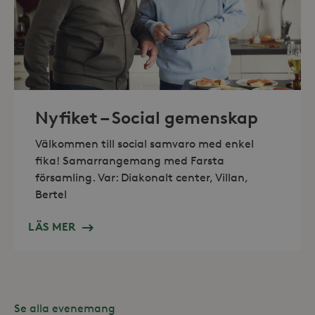
_hjAbsoluteSessionInProgress
30
Hotjar Ltd
minuter
.storaskondal.se
Nyfiket – Social gemenskap
Välkommen till social samvaro med enkel
fika! Samarrangemang med Farsta
församling. Var: Diakonalt center, Villan,
Bertel
LÄS MER
Leverantör /
Se alla evenemang
Namn