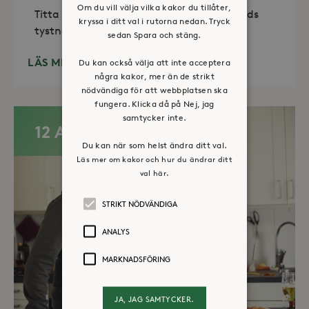
Om du vill välja vilka kakor du tillåter,
Titta in, tänd ett ljus, sitt ned för en stunds
kryssa i ditt val i rutorna nedan. Tryck
tystnad. Det erbjuds också enkelt fika
sedan Spara och stäng.
LÄS MER
Du kan också välja att inte acceptera
några kakor, mer än de strikt
nödvändiga för att webbplatsen ska
fungera. Klicka då på Nej, jag
samtycker inte.
12 AUG
Du kan när som helst ändra ditt val.
Läs mer om kakor och hur du ändrar ditt
val här.
STRIKT NÖDVÄNDIGA
ANALYS
MARKNADSFÖRING
JA, JAG SAMTYCKER.