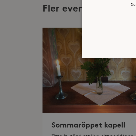
Du 
Fler evenemang
Strikt nödvändiga kakor ti
ordentligt utan strikt nödv
Namn
_hjFirstSeen
_hjAbsoluteSessionInProgr
Sommaröppet kapell