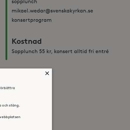
sopplunch 
mikael.wedar@svenskakyrkan.se 
konsertprogram
Kostnad
Sopplunch 55 kr, konsert alltid fri entré
×
Dela:
förbättra
Facebook
Twitter
LinkedIn
ra och stäng.
 webbplatsen