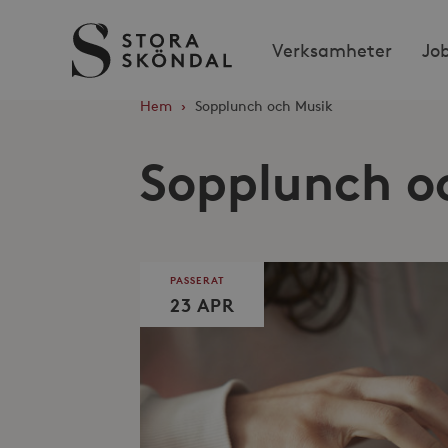
Stora
Verksamheter
Jo
Sköndal
Hem
›
Sopplunch och Musik
Sopplunch o
PASSERAT
23 APR