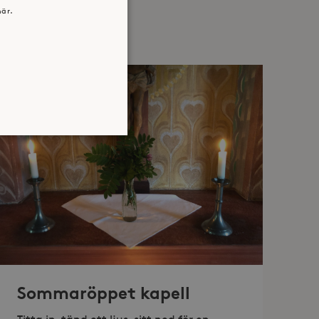
här.
atsen kan inte användas
jan av användarens resa för
identifierbar information.
jan av användarens resa för
Sommaröppet kapell
identifierbar information.