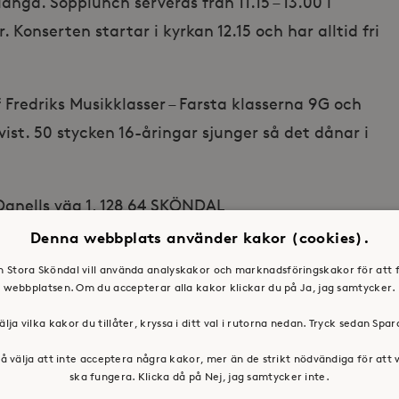
nga. Sopplunch serveras från 11.15 – 13.00 i
Konserten startar i kyrkan 12.15 och har alltid fri
f Fredriks Musikklasser – Farsta klasserna 9G och
st. 50 stycken 16-åringar sjunger så det dånar i
Danells väg 1, 128 64 SKÖNDAL
0 serveras sopplunch och kl. 12.15 startar
Denna webbplats använder kakor (cookies).
en Stora Sköndal vill använda analyskakor och marknadsföringskakor för att 
c@svenskakyrkan.se, 08 – 683 63 51 (sopplunch),
webbplatsen. Om du accepterar alla kakor klickar du på Ja, jag samtycker.
akyrkan.se, 08 – 683 63 52 (konsertprogram)
älja vilka kakor du tillåter, kryssa i ditt val i rutorna nedan. Tryck sedan Spa
å välja att inte acceptera några kakor, mer än de strikt nödvändiga för att
ska fungera. Klicka då på Nej, jag samtycker inte.