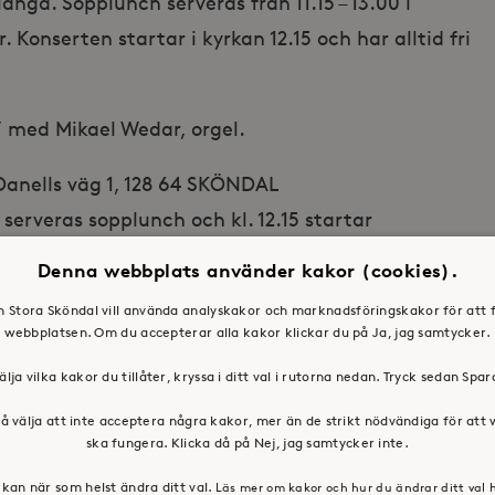
nga. Sopplunch serveras från 11.15 – 13.00 i
Konserten startar i kyrkan 12.15 och har alltid fri
” med Mikael Wedar, orgel.
Danells väg 1, 128 64 SKÖNDAL
0 serveras sopplunch och kl. 12.15 startar
Denna webbplats använder kakor (cookies).
c@svenskakyrkan.se, 08 – 683 63 51 (sopplunch),
en Stora Sköndal vill använda analyskakor och marknadsföringskakor för att 
akyrkan.se, 08 – 683 63 52 (konsertprogram)
webbplatsen. Om du accepterar alla kakor klickar du på Ja, jag samtycker.
älja vilka kakor du tillåter, kryssa i ditt val i rutorna nedan. Tryck sedan Spa
å välja att inte acceptera några kakor, mer än de strikt nödvändiga för att
ska fungera. Klicka då på Nej, jag samtycker inte.
kan när som helst ändra ditt val.
Läs mer om kakor och hur du ändrar ditt val 