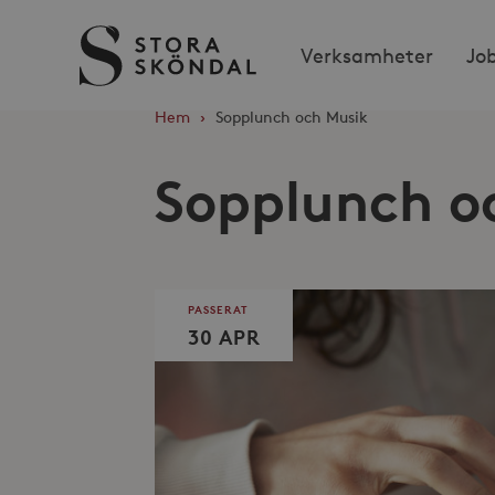
Stora
Verksamheter
Jo
Sköndal
Hem
›
Sopplunch och Musik
Sopplunch o
PASSERAT
30 APR