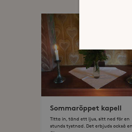
Strikt nödvändiga kakor ti
ordentligt utan strikt nödv
Namn
_hjFirstSeen
Sommaröppet kapell
_hjAbsoluteSessionInProgr
Titta in, tänd ett ljus, sitt ned för en
stunds tystnad. Det erbjuds också e