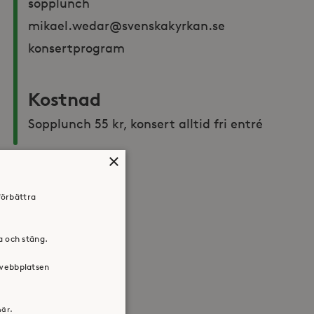
sopplunch 
mikael.wedar@svenskakyrkan.se 
konsertprogram
Kostnad
Sopplunch 55 kr, konsert alltid fri entré
×
Dela:
förbättra
Facebook
Twitter
LinkedIn
ra och stäng.
 webbplatsen
här.