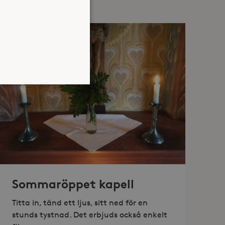
atsen kan inte användas
jan av användarens resa för
identifierbar information.
Sommaröppet kapell
jan av användarens resa för
identifierbar information.
Titta in, tänd ett ljus, sitt ned för en
stunds tystnad. Det erbjuds också enkelt