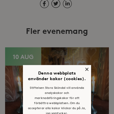
Facebook
Twitter
LinkedIn
Fler evenemang
10 AUG
×
Denna webbplats
använder kakor (cookies).
Stiftelsen Stora Sköndal vill använda
analyskakor och
marknadsföringskakor för att
förbättra webbplatsen. Om du
accepterar alla kakor klickar du på Ja,
jag samtycker.