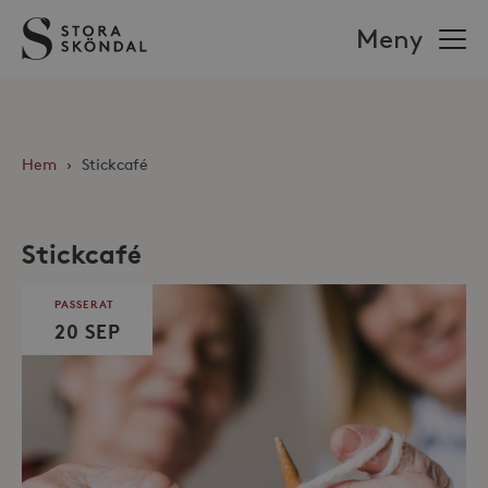
Stora
Meny
Sköndal
Hem
›
Stickcafé
Stickcafé
PASSERAT
20 SEP