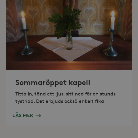
_hjAbsoluteSessionInProgress
30
Hotjar Ltd
minuter
.storaskondal.se
Sommaröppet kapell
Titta in, tänd ett ljus, sitt ned för en stunds
tystnad. Det erbjuds också enkelt fika
LÄS MER