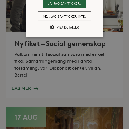
JA, JAG SAMTYCKER.
NEJ, JAG SAMTYCKER INTE.
VISA DETALJER
Nyfiket – Social gemenskap
Strikt nödvändiga
Analys
Välkommen till social samvaro med enkel
Marknadsföring
fika! Samarrangemang med Farsta
Strikt nödvändiga kakor tillåter
församling. Var: Diakonalt center, Villan,
kärnwebbplatsfunktioner som
Bertel
användarinloggning och
kontohantering. Webbplatsen kan inte
användas ordentligt utan strikt
LÄS MER
nödvändiga cookies.
Leverantör /
Namn
Utgång
Domän
_hjFirstSeen
30
Hotjar Ltd
17 AUG
minuter
.storaskondal.se