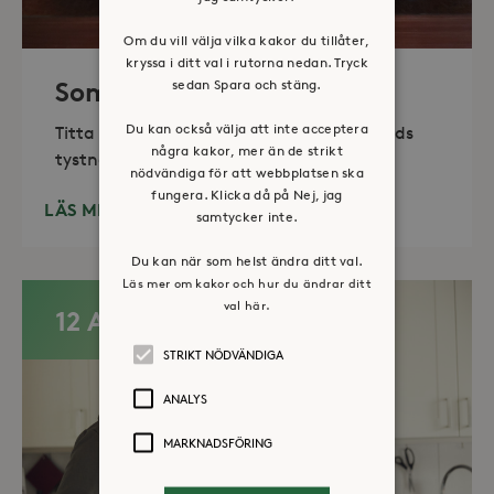
Om du vill välja vilka kakor du tillåter,
kryssa i ditt val i rutorna nedan. Tryck
sedan Spara och stäng.
Sommaröppet kapell
Du kan också välja att inte acceptera
Titta in, tänd ett ljus, sitt ned för en stunds
några kakor, mer än de strikt
tystnad. Det erbjuds också enkelt fika
nödvändiga för att webbplatsen ska
fungera. Klicka då på Nej, jag
LÄS MER
samtycker inte.
Du kan när som helst ändra ditt val.
Läs mer om kakor och hur du ändrar ditt
val här.
12 AUG
STRIKT NÖDVÄNDIGA
ANALYS
MARKNADSFÖRING