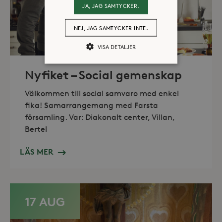
JA, JAG SAMTYCKER.
NEJ, JAG SAMTYCKER INTE.
VISA DETALJER
Nyfiket – Social gemenskap
Strikt nödvändiga
Analys
Välkommen till social samvaro med enkel
Marknadsföring
fika! Samarrangemang med Farsta
Strikt nödvändiga kakor tillåter
församling. Var: Diakonalt center, Villan,
kärnwebbplatsfunktioner som
Bertel
användarinloggning och
kontohantering. Webbplatsen kan inte
användas ordentligt utan strikt
LÄS MER
nödvändiga cookies.
Leverantör /
Namn
Utgång
Domän
_hjFirstSeen
30
Hotjar Ltd
17 AUG
minuter
.storaskondal.se