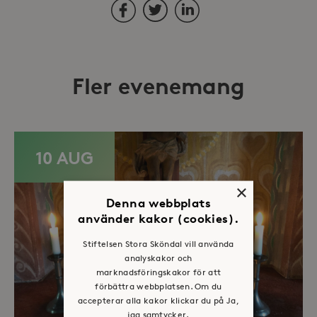
Facebook
Twitter
LinkedIn
Fler evenemang
10 AUG
×
Denna webbplats
använder kakor (cookies).
Stiftelsen Stora Sköndal vill använda
analyskakor och
marknadsföringskakor för att
förbättra webbplatsen. Om du
accepterar alla kakor klickar du på Ja,
jag samtycker.