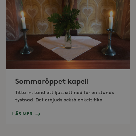
_hjAbsoluteSessionInProgress
30
Hotjar Ltd
minuter
.storaskondal.se
Sommaröppet kapell
Titta in, tänd ett ljus, sitt ned för en stunds
tystnad. Det erbjuds också enkelt fika
LÄS MER