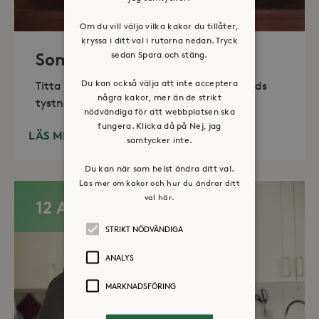
Om du vill välja vilka kakor du tillåter,
kryssa i ditt val i rutorna nedan. Tryck
sedan Spara och stäng.
Sommaröppet kapell
Du kan också välja att inte acceptera
Titta in, tänd ett ljus, sitt ned för en stunds
några kakor, mer än de strikt
tystnad. Det erbjuds också enkelt fika
nödvändiga för att webbplatsen ska
fungera. Klicka då på Nej, jag
LÄS MER
samtycker inte.
Du kan när som helst ändra ditt val.
Läs mer om kakor och hur du ändrar ditt
val här.
12 AUG
STRIKT NÖDVÄNDIGA
ANALYS
MARKNADSFÖRING