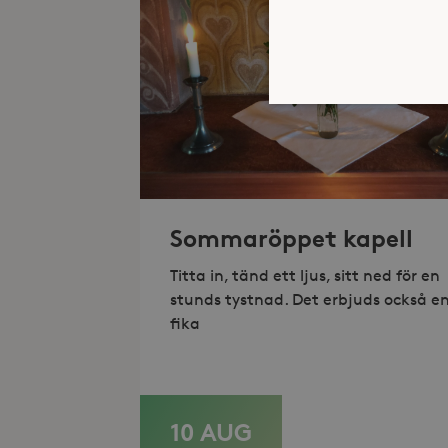
Strikt nödvändiga kakor ti
ordentligt utan strikt nödv
Sommaröppet kapell
Namn
_hjFirstSeen
Titta in, tänd ett ljus, sitt ned för en
stunds tystnad. Det erbjuds också e
_hjAbsoluteSessionInProgr
fika
Lev
Namn
Namn
Do
10 AUG
LÄS MER