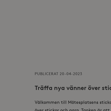
PUBLICERAT 20-04-2023
Träffa nya vänner över sti
Välkommen till Mötesplatsens stickc
över stickor och garn. Tanken är att