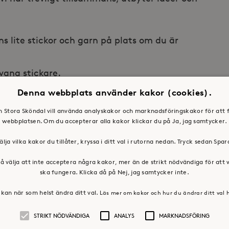
ns lite stickor och garn på plats om du är
 vana stickare.
Denna webbplats använder kakor (cookies).
en Stora Sköndal vill använda analyskakor och marknadsföringskakor för att 
webbplatsen. Om du accepterar alla kakor klickar du på Ja, jag samtycker.
älja vilka kakor du tillåter, kryssa i ditt val i rutorna nedan. Tryck sedan Spa
å välja att inte acceptera några kakor, mer än de strikt nödvändiga för att
ska fungera. Klicka då på Nej, jag samtycker inte.
kan när som helst ändra ditt val.
Läs mer om kakor och hur du ändrar ditt val 
STRIKT NÖDVÄNDIGA
ANALYS
MARKNADSFÖRING