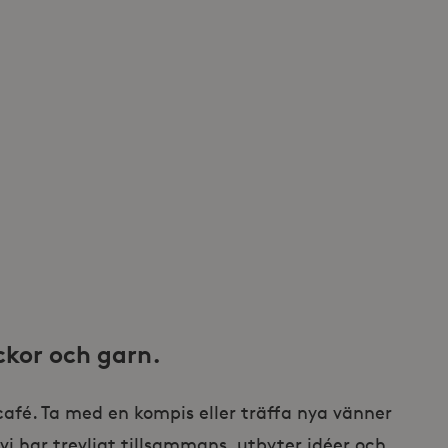
ckor och garn.
afé. Ta med en kompis eller träffa nya vänner
 vi har trevligt tillsammans, utbyter idéer och