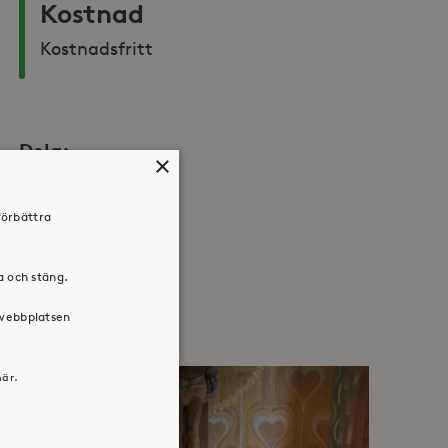
Kostnad
Kostnadsfritt
Dela:
×
Facebook
Twitter
LinkedIn
förbättra
ra och stäng.
 webbplatsen
här.