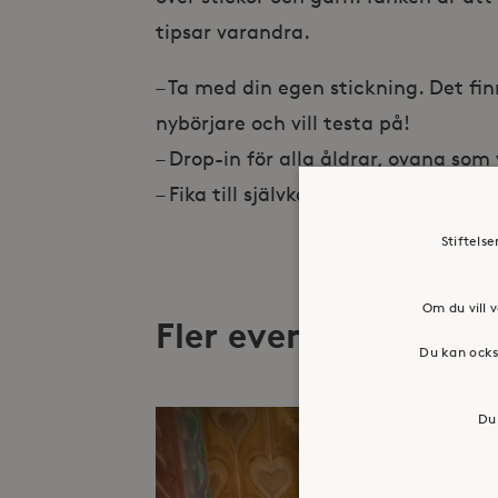
tipsar varandra.
– Ta med din egen stickning. Det fin
nybörjare och vill testa på!
– Drop-in för alla åldrar, ovana som
– Fika till självkostnadspris finns.
Stiftels
Om du vill v
Fler evenemang
Du kan ocks
Du 