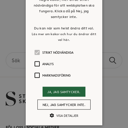
nödvändiga för att webbplatsen ska
Jobba hos oss
fungera. Klicka då på Nej, jag
samtycker inte.
Press & mediakontakt
Du kan när som helst ändra ditt val.
Läs mer om kakor och hur du ändrar ditt
val här.
Volontär hos Stora Sköndal
STRIKT NÖDVÄNDIGA
Search
Sök
the
ANALYS
site
MARKNADSFÖRING
JA, JAG SAMTYCKER.
NEJ, JAG SAMTYCKER INTE.
VISA DETALJER
FÖLJ OSS I SOCIALA MEDIER