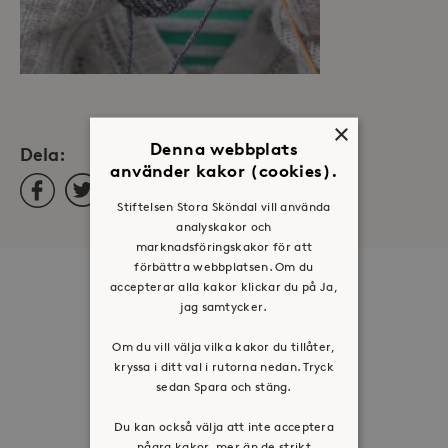
×
Denna webbplats
Dela:
använder kakor (cookies).
Facebook
Twitter
LinkedIn
Stiftelsen Stora Sköndal vill använda
analyskakor och
marknadsföringskakor för att
förbättra webbplatsen. Om du
Om oss
accepterar alla kakor klickar du på Ja,
jag samtycker.
Organisation
Om du vill välja vilka kakor du tillåter,
Historia
kryssa i ditt val i rutorna nedan. Tryck
Riktlinje för personuppgifter
sedan Spara och stäng.
Tillgänglighetsredogörelse
Du kan också välja att inte acceptera
Visselblåsartjänst
några kakor, mer än de strikt