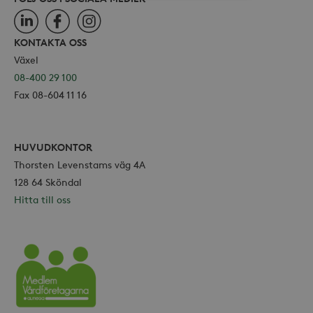
LinkedIn
Facebook
Instagram
Strikt nödvändiga
Analys
Marknadsföring
KONTAKTA OSS
Växel
Strikt nödvändiga kakor tillåter
08-400 29 100
kärnwebbplatsfunktioner som
användarinloggning och
Fax 08-604 11 16
kontohantering. Webbplatsen kan inte
användas ordentligt utan strikt
nödvändiga cookies.
Leverantör /
HUVUDKONTOR
Namn
Utgång
Domän
Thorsten Levenstams väg 4A
_hjFirstSeen
30
Hotjar Ltd
128 64 Sköndal
minuter
.storaskondal.se
Hitta till oss
Vårdföretagarna