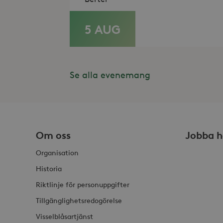
Namn
Namn
Do
_gid
_fbp
Met
5 AUG
Inc
LÄS MER
.st
_gat_UA-19166681-1
_gcl_au
Goo
.st
Se alla evenemang
YSC
Goo
.y
_hjIncludedInSessionSam
VISITOR_INFO1_LIVE
Goo
.y
_hjSession_868654
Om oss
Jobba h
_ga_HDQ96Q7XBS
Organisation
_ga
Historia
Riktlinje för personuppgifter
Tillgänglighetsredogörelse
Visselblåsartjänst
_hjSessionUser_868654