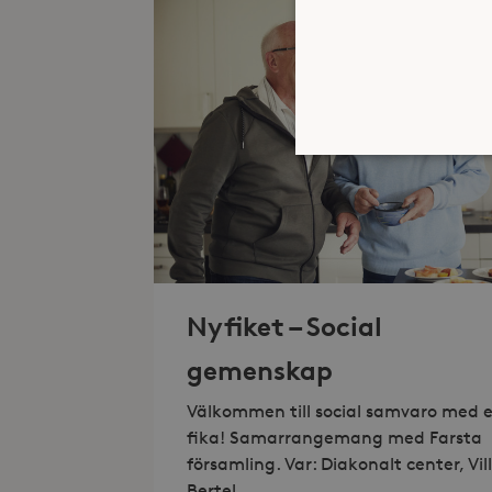
Strikt nödvändiga kakor ti
ordentligt utan strikt nödv
Namn
Nyfiket – Social
_hjFirstSeen
gemenskap
_hjAbsoluteSessionInProgr
Välkommen till social samvaro med 
fika! Samarrangemang med Farsta
församling. Var: Diakonalt center, Vil
Lev
Bertel