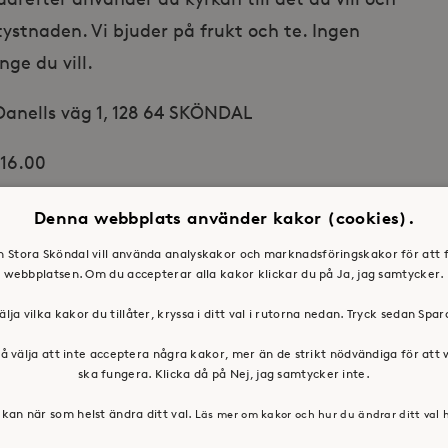
i tystnaden. Vi bjuder på frukt och te. Ingen
ge du vill.
Danells väg 1, 128 64 SKÖNDAL
 16.00
.vikstrom-brehmer@storaskondal.se, 08 – 400 291
Denna webbplats använder kakor (cookies).
en Stora Sköndal vill använda analyskakor och marknadsföringskakor för att 
webbplatsen. Om du accepterar alla kakor klickar du på Ja, jag samtycker.
älja vilka kakor du tillåter, kryssa i ditt val i rutorna nedan. Tryck sedan Spa
å välja att inte acceptera några kakor, mer än de strikt nödvändiga för att
ska fungera. Klicka då på Nej, jag samtycker inte.
kan när som helst ändra ditt val.
Läs mer om kakor och hur du ändrar ditt val 