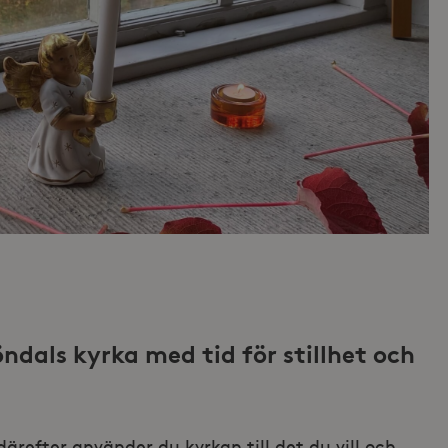
ndals kyrka med tid för stillhet och
ärefter använder du kyrkan till det du vill och