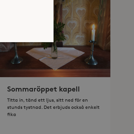
atsen kan inte användas
Sommaröppet kapell
jan av användarens resa för
identifierbar information.
Titta in, tänd ett ljus, sitt ned för en
jan av användarens resa för
stunds tystnad. Det erbjuds också enkelt
identifierbar information.
fika