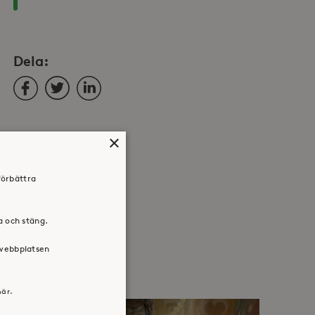
Dela:
Facebook
Twitter
LinkedIn
×
förbättra
ra och stäng.
 webbplatsen
här.