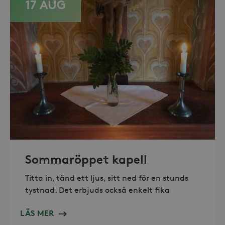
17 AUG
_hjAbsoluteSessionInProgress
30
Hotjar Ltd
minuter
.storaskondal.se
Sommaröppet kapell
Titta in, tänd ett ljus, sitt ned för en stunds
tystnad. Det erbjuds också enkelt fika
LÄS MER