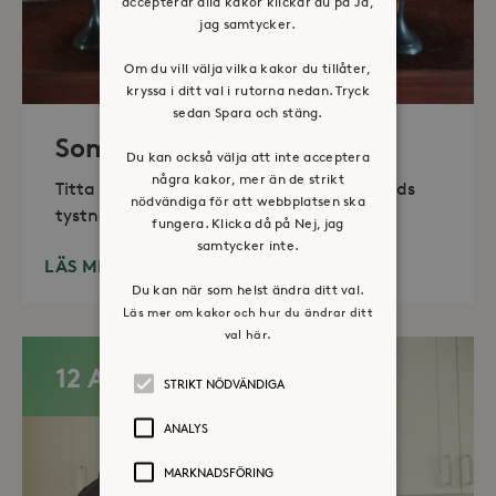
accepterar alla kakor klickar du på Ja,
jag samtycker.
Om du vill välja vilka kakor du tillåter,
kryssa i ditt val i rutorna nedan. Tryck
sedan Spara och stäng.
Sommaröppet kapell
Du kan också välja att inte acceptera
några kakor, mer än de strikt
Titta in, tänd ett ljus, sitt ned för en stunds
nödvändiga för att webbplatsen ska
tystnad. Det erbjuds också enkelt fika
fungera. Klicka då på Nej, jag
samtycker inte.
LÄS MER
Du kan när som helst ändra ditt val.
Läs mer om kakor och hur du ändrar ditt
val här.
12 AUG
STRIKT NÖDVÄNDIGA
ANALYS
MARKNADSFÖRING