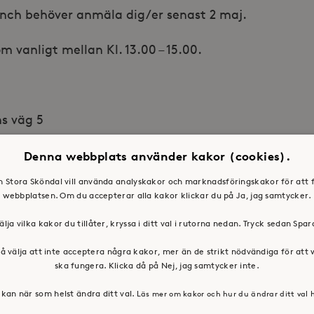
 lunch behöver anmäla dig/er senast 2 maj.
 vanligt mellan Kl. 13.00 – 15.00.
ns väg 5
Denna webbplats använder kakor (cookies).
en Stora Sköndal vill använda analyskakor och marknadsföringskakor för att 
2 91 55, carola.backlund@storaskondal.se
webbplatsen. Om du accepterar alla kakor klickar du på Ja, jag samtycker.
älja vilka kakor du tillåter, kryssa i ditt val i rutorna nedan. Tryck sedan Spa
å välja att inte acceptera några kakor, mer än de strikt nödvändiga för att
ska fungera. Klicka då på Nej, jag samtycker inte.
kan när som helst ändra ditt val.
Läs mer om kakor och hur du ändrar ditt val 