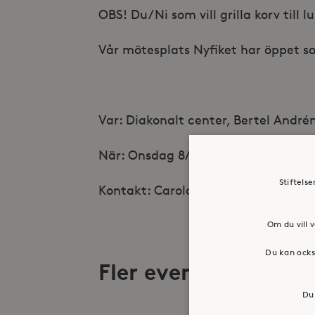
OBS! Du/Ni som vill grilla korv till
Vår mötesplats Nyfiket har öppet som
Var: Diakonalt center, Bertel André
När: Onsdag 8/5 Kl. 09.00 – ca 15.00
Stiftels
Kontakt: Carola Backlund, 076 – 00
Om du vill v
Du kan ocks
Fler evenemang
Du 