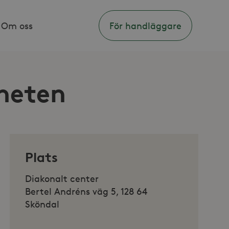
Om oss
För handläggare
heten
Plats
Diakonalt center
Bertel Andréns väg 5, 128 64
Sköndal