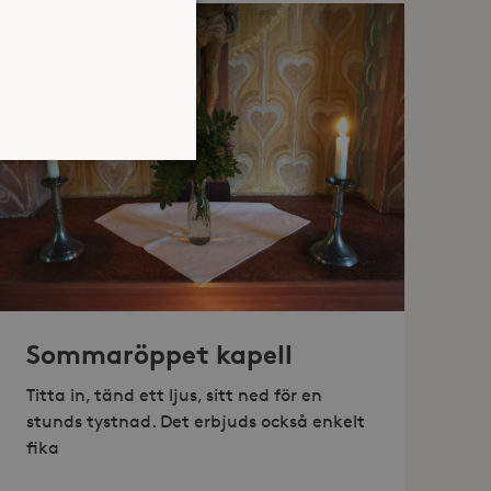
atsen kan inte användas
jan av användarens resa för
Sommaröppet kapell
identifierbar information.
jan av användarens resa för
Titta in, tänd ett ljus, sitt ned för en
identifierbar information.
stunds tystnad. Det erbjuds också enkelt
fika