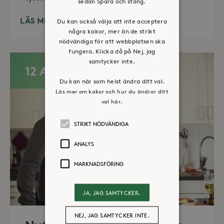
sedan Spara och stäng.
LÄS MER
Du kan också välja att inte acceptera
några kakor, mer än de strikt
nödvändiga för att webbplatsen ska
fungera. Klicka då på Nej, jag
samtycker inte.
12 AUG
Du kan när som helst ändra ditt val.
Läs mer om kakor och hur du ändrar ditt
val här.
STRIKT NÖDVÄNDIGA
ANALYS
MARKNADSFÖRING
JA, JAG SAMTYCKER.
NEJ, JAG SAMTYCKER INTE.