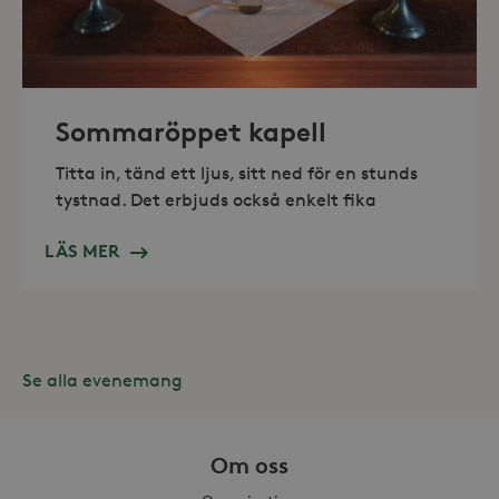
_hjAbsoluteSessionInProgress
30
Hotjar Ltd
minuter
.storaskondal.se
Sommaröppet kapell
Titta in, tänd ett ljus, sitt ned för en stunds
tystnad. Det erbjuds också enkelt fika
LÄS MER
Se alla evenemang
Leverantör /
Namn
Domän
Om oss
_gid
Google LLC
Leverantör /
Namn
Utgång
Beskr
.storaskondal.se
Domän