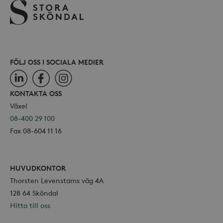
webbp
också
webb
använ
eller
av Yo
gräns
FÖLJ OSS I SOCIALA MEDIER
LinkedIn
Facebook
Instagram
KONTAKTA OSS
_hjSessionUser_868654
.storaskondal.se
Växel
08-400 29 100
Fax 08-604 11 16
HUVUDKONTOR
Thorsten Levenstams väg 4A
128 64 Sköndal
Hitta till oss