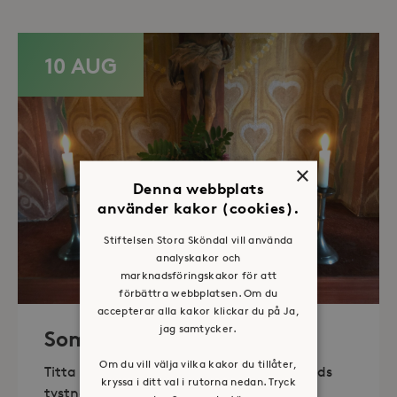
10 AUG
×
Denna webbplats
använder kakor (cookies).
Stiftelsen Stora Sköndal vill använda
analyskakor och
marknadsföringskakor för att
förbättra webbplatsen. Om du
accepterar alla kakor klickar du på Ja,
jag samtycker.
Sommaröppet kapell
Om du vill välja vilka kakor du tillåter,
Titta in, tänd ett ljus, sitt ned för en stunds
kryssa i ditt val i rutorna nedan. Tryck
tystnad. Det erbjuds också enkelt fika