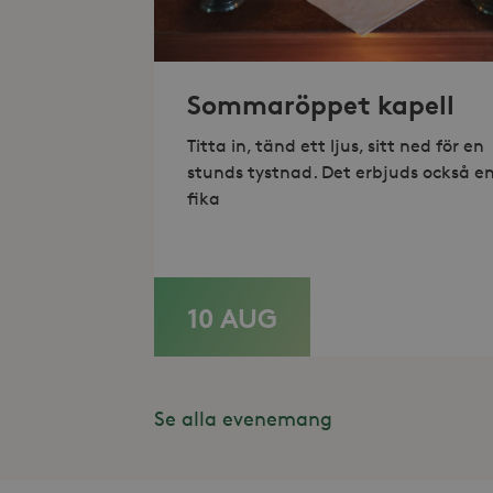
_hjAbsoluteSessionInProgr
Sommaröppet kapell
Lev
Namn
Namn
Do
Titta in, tänd ett ljus, sitt ned för en
stunds tystnad. Det erbjuds också e
_gid
_fbp
Met
Inc
fika
.st
_gat_UA-19166681-1
_gcl_au
Goo
.st
YSC
Goo
10 AUG
.y
LÄS MER
_hjIncludedInSessionSam
VISITOR_INFO1_LIVE
Goo
.y
_hjSession_868654
Se alla evenemang
_ga_HDQ96Q7XBS
_ga