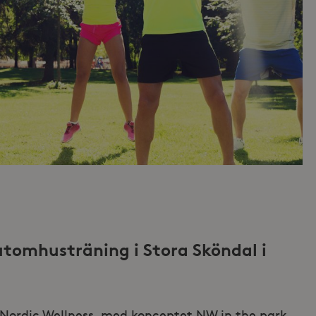
utomhusträning i Stora Sköndal i
 Nordic Wellness, med konceptet NW in the park,