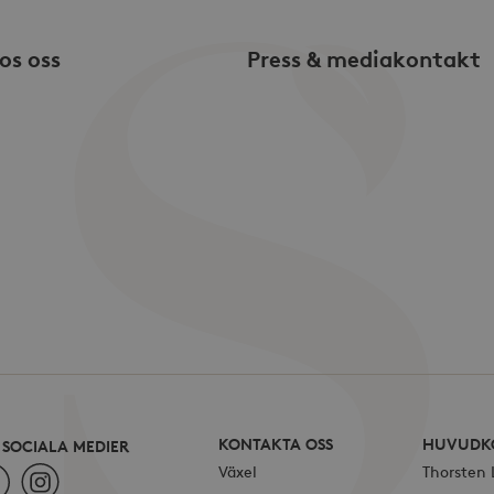
månad
vilket är en viktig uppdatering av Googl
.storaskondal.se
analystjänst. Denna cookie används för 
användare genom att tilldela ett slum
os oss
Press & mediakontakt
nummer som klientidentifierare. Den ingå
en webbplats och används för att beräk
kampanjdata för webbplatsanalysrappo
.storaskondal.se
1 år
Denna cookie innehåller aktuell session
KONTAKTA OSS
HUVUDK
I SOCIALA MEDIER
Växel
Thorsten
ebook
Instagram