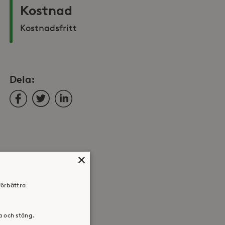
Kostnad
Kostnadsfritt
Dela:
Facebook
Twitter
LinkedIn
×
förbättra
ra och stäng.