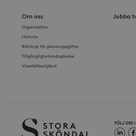
Om oss
Jobba h
Organisation
_hjSessionUser_868654
Historia
Riktlinje för personuppgifter
Tillgänglighetsredogörelse
Visselblåsartjänst
FÖLJ OSS 
LinkedIn
Fac