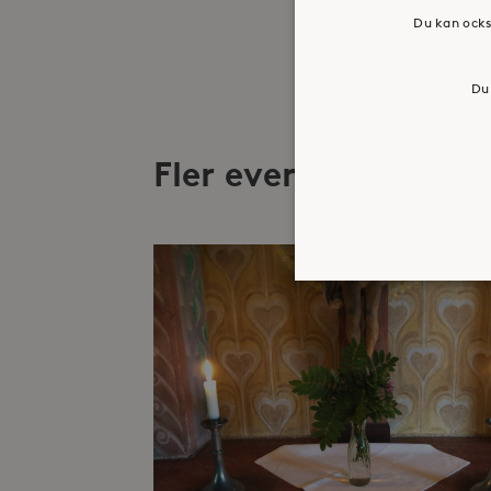
Du kan ocks
Du 
Fler evenemang
Strikt nödvändiga kakor ti
ordentligt utan strikt nödv
Namn
_hjFirstSeen