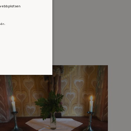
 webbplatsen
här.
atsen kan inte användas
jan av användarens resa för
identifierbar information.