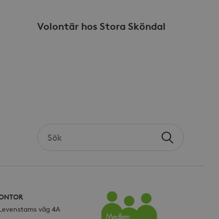
es mer vanliga
att särskilja unika
pmässigt genererat
Volontär hos Stora Sköndal
r i varje sidförfrågan på
na besökar-, session- och
rterna.
sdata.
Search
Sök
the
site
ONTOR
 Levenstams väg 4A