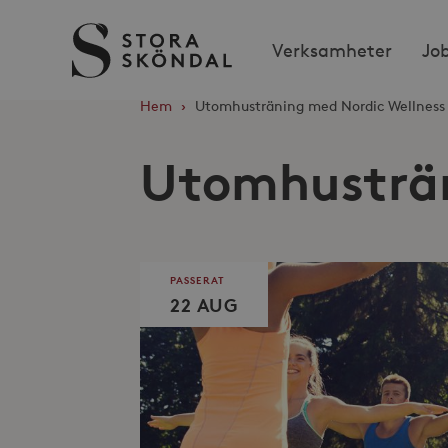
Stora
Verksamheter
Jo
Sköndal
Hem
›
Utomhusträning med Nordic Wellness
Utomhusträn
PASSERAT
22 AUG