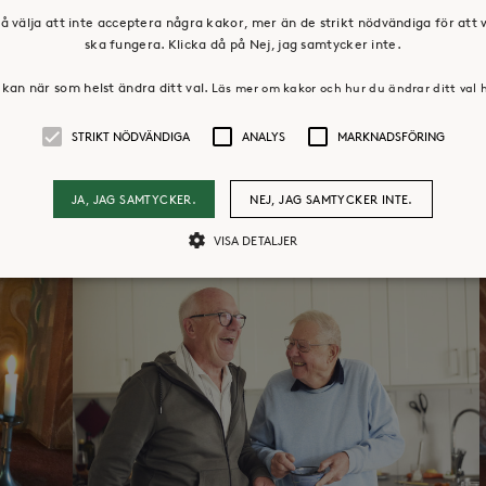
å välja att inte acceptera några kakor, mer än de strikt nödvändiga för att
ska fungera. Klicka då på Nej, jag samtycker inte.
kan när som helst ändra ditt val.
Läs mer om kakor och hur du ändrar ditt val 
STRIKT NÖDVÄNDIGA
ANALYS
MARKNADSFÖRING
JA, JAG SAMTYCKER.
NEJ, JAG SAMTYCKER INTE.
VISA DETALJER
Strikt nödvändiga
Analys
Marknadsföring
llåter kärnwebbplatsfunktioner som användarinloggning och kontohantering. Webbpl
ändiga cookies.
Leverantör /
Utgång
Beskrivning
Domän
30
Cookien är inställd så att Hotjar kan spåra bör
Hotjar Ltd
minuter
ett totalt antal sessioner. Den innehåller ingen 
.storaskondal.se