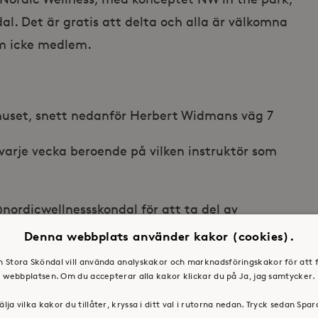
al. Det är gratis att delta och alla är välkomna
om icke medlem.
huset, snett nedanför Herbert Widmans väg 7
varje vecka beroende på vilken instruktör som
nordicwellnessskondal för att ta del av
 grund av dåligt väder, flyttas till deras lokaler
Denna webbplats använder kakor (cookies).
mationen läggs då upp på deras händelse och alla
en Stora Sköndal vill använda analyskakor och marknadsföringskakor för att 
huspasset, medlem som icke medlem.
webbplatsen. Om du accepterar alla kakor klickar du på Ja, jag samtycker.
älja vilka kakor du tillåter, kryssa i ditt val i rutorna nedan. Tryck sedan Spa