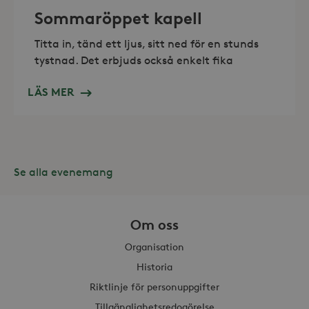
Sommaröppet kapell
Titta in, tänd ett ljus, sitt ned för en stunds
tystnad. Det erbjuds också enkelt fika
Leverantör /
Namn
Domän
LÄS MER
_gid
Google LLC
Leverantör /
Namn
Utgång
Beskr
.storaskondal.se
Domän
_fbp
3
Använ
Meta Platform
månader
för at
Inc.
serie
.storaskondal.se
Se alla evenemang
såsom
_gat_UA-19166681-1
.storaskondal.se
från
s
tredj
_gcl_au
3
Denna
Google LLC
månader
av Do
Om oss
.storaskondal.se
utför
hur s
Organisation
anvä
webbp
Historia
event
sluta
Riktlinje för personuppgifter
ha se
besö
Tillgänglighetsredogörelse
webbp