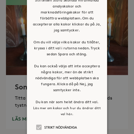
analyskakor och
marknadsföringskakor för att
förbättra webbplatsen. Om du
accepterar alla kakor klickar du på Ja,
jag samtycker.
Om du vill välja vilka kakor du tillåter,
kryssa i ditt val i rutorna nedan. Tryck
sedan Spara och stäng.
Du kan också välja att inte acceptera
några kakor, mer än de strikt
nödvändiga för att webbplatsen ska
fungera. Klicka då på Nej, jag
Sommaröppet kapell
samtycker inte.
Titta in, tänd ett ljus, sitt ned för en stunds
Du kan när som helst ändra ditt val.
tystnad. Det erbjuds också enkelt fika
Läs mer om kakor och hur du ändrar ditt
val här.
LÄS MER
STRIKT NÖDVÄNDIGA