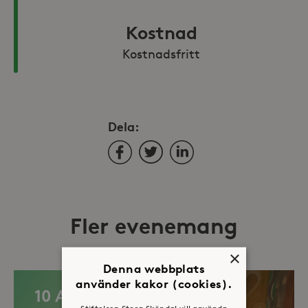
Kostnad
Kostnadsfritt
Dela:
Facebook
Twitter
LinkedIn
Fler evenemang
×
Denna webbplats
använder kakor (cookies).
10 AUG
Stiftelsen Stora Sköndal vill använda