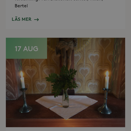
Namn
Utgång
Domän
Bertel
_hjFirstSeen
30
Hotjar Ltd
minuter
.storaskondal.se
LÄS MER
17 AUG
_hjAbsoluteSessionInProgress
30
Hotjar Ltd
minuter
.storaskondal.se