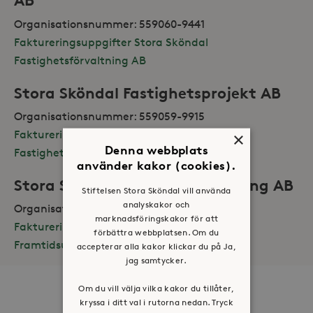
AB
Organisationsnummer: 559060-9441
Faktureringsuppgifter Stora Sköndal
Fastighetsförvaltning AB
Stora Sköndal Fastighetsprojekt AB
Organisationsnummer: 559059-9915
Faktureringsuppgifter Stora Sköndal
×
Denna webbplats
Fastighetsprojekt AB
använder kakor (cookies).
Stora Sköndal Framtidsutveckling AB
Stiftelsen Stora Sköndal vill använda
analyskakor och
Organisationsnummer: 559093-4559
marknadsföringskakor för att
Faktureringsuppgifter Stora Sköndal
förbättra webbplatsen. Om du
Framtidsutveckling AB
accepterar alla kakor klickar du på Ja,
jag samtycker.
Om du vill välja vilka kakor du tillåter,
Om oss
kryssa i ditt val i rutorna nedan. Tryck