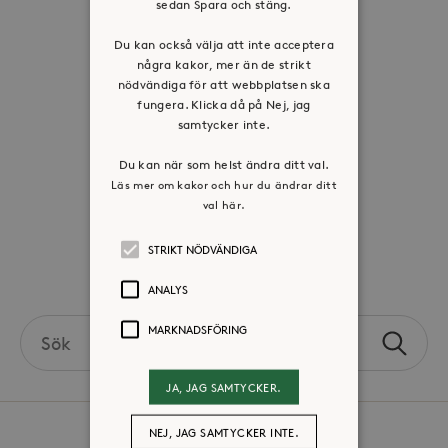
sedan Spara och stäng.
Organisation
Historia
Du kan också välja att inte acceptera
Riktlinje för personuppgifter
några kakor, mer än de strikt
nödvändiga för att webbplatsen ska
Tillgänglighetsredogörelse
fungera. Klicka då på Nej, jag
Visselblåsartjänst
samtycker inte.
Du kan när som helst ändra ditt val.
Jobba hos oss
Läs mer om kakor och hur du ändrar ditt
val här.
Press & mediakontakt
STRIKT NÖDVÄNDIGA
Volontär hos Stora Sköndal
ANALYS
Search
MARKNADSFÖRING
Sök
the
site
JA, JAG SAMTYCKER.
NEJ, JAG SAMTYCKER INTE.