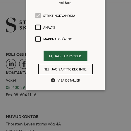
val här.
STRIKT NÖDVÄNDIGA
ANALYS
MARKNADSFÖRING
FÖLJ OSS I SOCIALA MEDIER
JA, JAG SAMTYCKER.
LinkedIn
Facebook
Instagram
NEJ, JAG SAMTYCKER INTE.
KONTAKTA OSS
Växel
VISA DETALJER
08-400 29 100
Fax 08-604 11 16
Strikt nödvändiga
Analys
Marknadsföring
HUVUDKONTOR
Strikt nödvändiga kakor tillåter
Thorsten Levenstams väg 4A
kärnwebbplatsfunktioner som
användarinloggning och