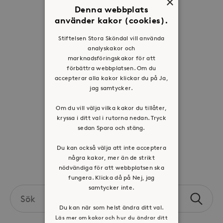
×
Denna webbplats
Om oss
använder kakor (cookies).
Organisation
Stiftelsen Stora Sköndal vill använda
Historia
analyskakor och
marknadsföringskakor för att
Riktlinje för personuppgifter
förbättra webbplatsen. Om du
Tillgänglighetsredogörelse
accepterar alla kakor klickar du på Ja,
jag samtycker.
Visselblåsartjänst
Om du vill välja vilka kakor du tillåter,
Jobba hos oss
kryssa i ditt val i rutorna nedan. Tryck
sedan Spara och stäng.
Press & mediakontakt
Du kan också välja att inte acceptera
några kakor, mer än de strikt
Volontär hos Stora Sköndal
nödvändiga för att webbplatsen ska
fungera. Klicka då på Nej, jag
samtycker inte.
Search
Sök
the
Du kan när som helst ändra ditt val.
site
Läs mer om kakor och hur du ändrar ditt