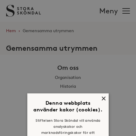
Stora
Meny
Sköndal
Hem
›
Gemensamma utrymmen
Gemensamma utrymmen
Om oss
Organisation
Historia
Riktlinje för personuppgifter
×
Denna webbplats
Tillgänglighetsredogörelse
använder kakor (cookies).
Visselblåsartjänst
Stiftelsen Stora Sköndal vill använda
Jobba hos oss
analyskakor och
marknadsföringskakor för att