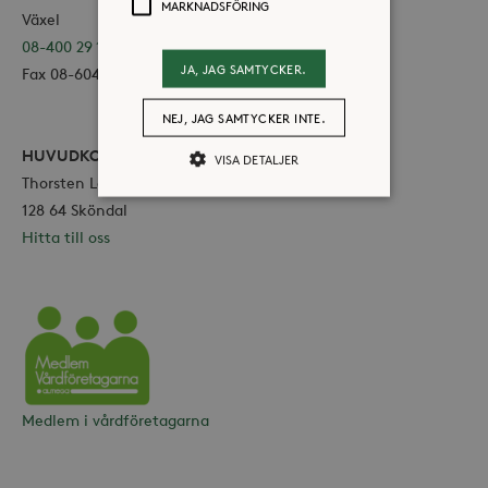
MARKNADSFÖRING
Växel
08-400 29 100
JA, JAG SAMTYCKER.
Fax 08-604 11 16
NEJ, JAG SAMTYCKER INTE.
HUVUDKONTOR
VISA DETALJER
Thorsten Levenstams väg 4A
128 64 Sköndal
Hitta till oss
Strikt nödvändiga
Analys
Marknadsföring
Strikt nödvändiga kakor tillåter
kärnwebbplatsfunktioner som
användarinloggning och
kontohantering. Webbplatsen kan inte
Vårdföretagarna
användas ordentligt utan strikt
nödvändiga cookies.
Medlem i vårdföretagarna
Leverantör /
Namn
Utgång
Domän
_hjFirstSeen
30
Hotjar Ltd