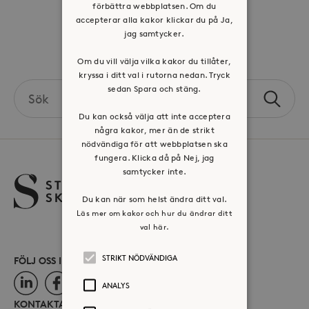
förbättra webbplatsen. Om du
Press & mediakontakt
accepterar alla kakor klickar du på Ja,
jag samtycker.
Volontär hos Stora Sköndal
Om du vill välja vilka kakor du tillåter,
kryssa i ditt val i rutorna nedan. Tryck
Search
sedan Spara och stäng.
Sök
the
Du kan också välja att inte acceptera
site
några kakor, mer än de strikt
nödvändiga för att webbplatsen ska
fungera. Klicka då på Nej, jag
samtycker inte.
Du kan när som helst ändra ditt val.
Läs mer om kakor och hur du ändrar ditt
val här.
STRIKT NÖDVÄNDIGA
FÖLJ OSS I SOCIALA MEDIER
LinkedIn
Facebook
Instagram
ANALYS
KONTAKTA OSS