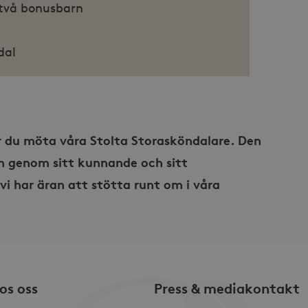
 två bonusbarn
nummer som klientidentifierare. Den ingå
en webbplats och används för att beräk
kampanjdata för webbplatsanalysrappo
.storaskondal.se
1 år
Denna cookie innehåller aktuell session
dal
r du möta våra Stolta Storasköndalare. Den
om genom sitt kunnande och sitt
vi har äran att stötta runt om i våra
os oss
Press & mediakontakt