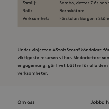
Familj:
Sambo, dotter 7 år och
Roll:
Barnskötare
_hjSessionUser_868654
Verksamhet:
Förskolan Borgen i Skön
Under vinjetten #StoltStoraSköndalare få
viktigaste resursen vi har. Medarbetare s
engagemang, gör livet bättre för alla dem 
verksamheter.
Om oss
Jobba h