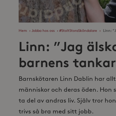
Hem
›
Jobba hos oss
›
#StoltStoraSköndalare
›
Linn: ”
Linn: ”Jag älska
barnens tankar
Barnskötaren Linn Dablin har allt
människor och deras öden. Hon s
ta del av andras liv. Själv tror ho
trivs så bra med sitt jobb.