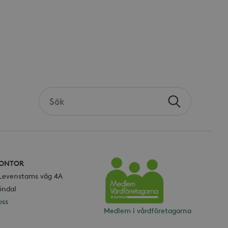
Search
Sök
the
site
ONTOR
 Levenstams väg 4A
Vårdföretagarna
öndal
oss
Medlem i vårdföretagarna