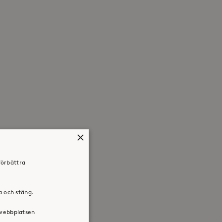
×
förbättra
ra och stäng.
 webbplatsen