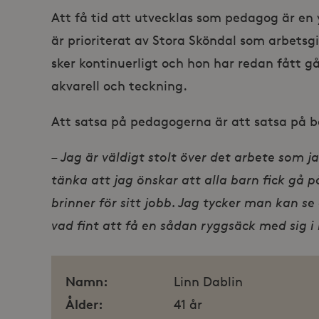
Att få tid att utvecklas som pedagog är en
är prioriterat av Stora Sköndal som arbetsg
Lev
Namn
Namn
sker kontinuerligt och hon har redan fått gå
Do
_gid
_fbp
akvarell och teckning.
Met
Inc
.st
Att satsa på pedagogerna är att satsa på b
_gat_UA-19166681-1
_gcl_au
Goo
.st
– Jag är väldigt stolt över det arbete som j
YSC
Goo
.y
tänka att jag önskar att alla barn fick gå 
_hjIncludedInSessionSam
VISITOR_INFO1_LIVE
Goo
brinner för sitt jobb. Jag tycker man kan se
.y
vad fint att få en sådan ryggsäck med sig i l
_hjSession_868654
_ga_HDQ96Q7XBS
Namn:
Linn Dablin
_ga
Ålder:
41 år