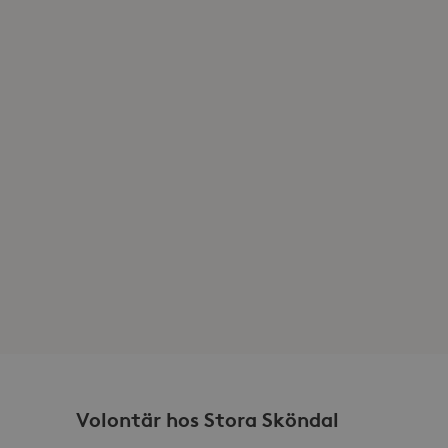
r i varje sidförfrågan på
na besökar-, session- och
rterna.
sdata.
Volontär hos Stora Sköndal