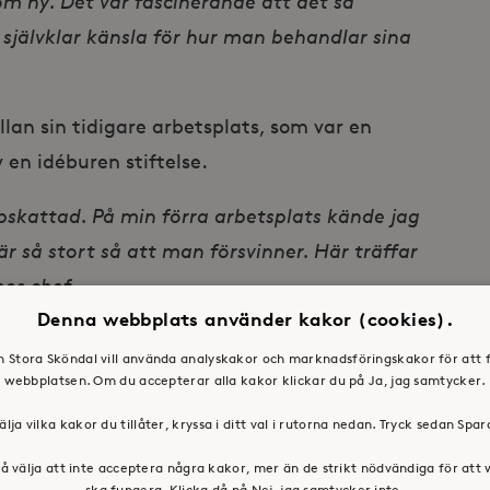
om ny. Det var fascinerande att det så
 självklar känsla för hur man behandlar sina
llan sin tidigare arbetsplats, som var en
en idéburen stiftelse.
pskattad. På min förra arbetsplats kände jag
r så stort så att man försvinner. Här träffar
es chef.
Denna webbplats använder kakor (cookies).
en Stora Sköndal vill använda analyskakor och marknadsföringskakor för att 
r på att jobba med något annat i livet så har
webbplatsen. Om du accepterar alla kakor klickar du på Ja, jag samtycker.
atar om situationer där hon och kollegor
älja vilka kakor du tillåter, kryssa i ditt val i rutorna nedan. Tryck sedan Spa
å välja att inte acceptera några kakor, mer än de strikt nödvändiga för att
ska fungera. Klicka då på Nej, jag samtycker inte.