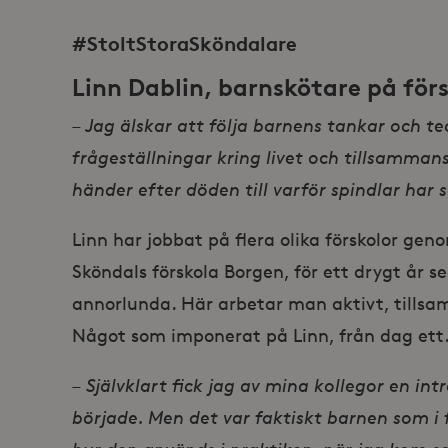
#StoltStoraSköndalare
Linn Dablin
, barnskötare på för
– Jag älskar att följa barnens tankar och te
frågeställningar kring livet och tillsammans
händer efter döden till varför spindlar har
Linn har jobbat på flera olika förskolor ge
Sköndals förskola Borgen, för ett drygt år 
annorlunda. Här arbetar man aktivt, till
Något som imponerat på Linn, från dag ett
– Självklart fick jag av mina kollegor en in
började. Men det var faktiskt barnen som 