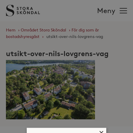
Stora
Meny
Sköndal
Hem
›
Området Stora Sköndal
›
För dig som är
bostadshyresgäst
›
utsikt-over-nils-lovgrens-vag
utsikt-over-nils-lovgrens-vag
×