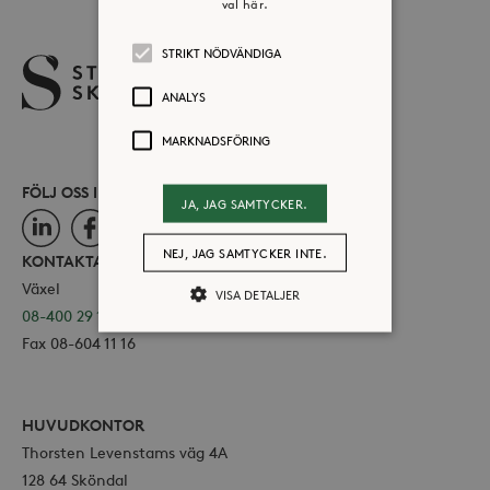
val här.
STRIKT NÖDVÄNDIGA
ANALYS
MARKNADSFÖRING
FÖLJ OSS I SOCIALA MEDIER
JA, JAG SAMTYCKER.
LinkedIn
Facebook
Instagram
NEJ, JAG SAMTYCKER INTE.
KONTAKTA OSS
Växel
VISA DETALJER
08-400 29 100
Fax 08-604 11 16
Strikt nödvändiga
Analys
Marknadsföring
HUVUDKONTOR
Strikt nödvändiga kakor tillåter
Thorsten Levenstams väg 4A
kärnwebbplatsfunktioner som
128 64 Sköndal
användarinloggning och