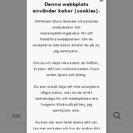
Denna webbplats
Om oss
använder kakor (cookies).
Organisation
Stiftelsen Stora Sköndal vill använda
Historia
analyskakor och
Riktlinje för personuppgifter
marknadsföringskakor för att
förbättra webbplatsen. Om du
Tillgänglighetsredogörelse
accepterar alla kakor klickar du på Ja,
Visselblåsartjänst
jag samtycker.
Om du vill välja vilka kakor du tillåter,
Jobba hos oss
kryssa i ditt val i rutorna nedan. Tryck
sedan Spara och stäng.
Press & mediakontakt
Du kan också välja att inte acceptera
några kakor, mer än de strikt
Volontär hos Stora Sköndal
nödvändiga för att webbplatsen ska
fungera. Klicka då på Nej, jag
samtycker inte.
Search
Sök
the
Du kan när som helst ändra ditt val.
site
Läs mer om kakor och hur du ändrar ditt