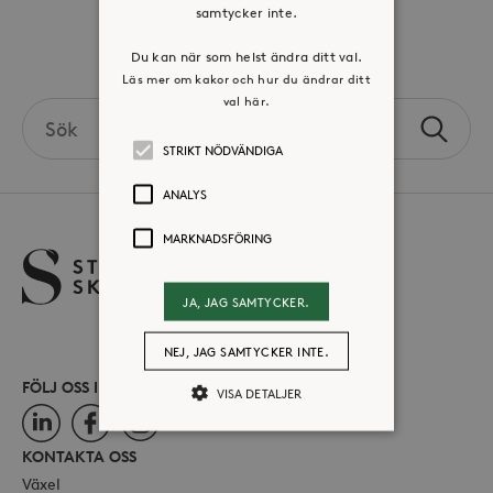
samtycker inte.
Volontär hos Stora Sköndal
Du kan när som helst ändra ditt val.
Läs mer om kakor och hur du ändrar ditt
val här.
Search
Sök
the
STRIKT NÖDVÄNDIGA
site
ANALYS
MARKNADSFÖRING
JA, JAG SAMTYCKER.
NEJ, JAG SAMTYCKER INTE.
FÖLJ OSS I SOCIALA MEDIER
VISA DETALJER
LinkedIn
Facebook
Instagram
KONTAKTA OSS
Strikt nödvändiga
Analys
Växel