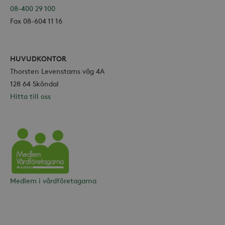
Marknadsföring
08-400 29 100
Fax 08-604 11 16
Strikt nödvändiga kakor tillåter
kärnwebbplatsfunktioner som
användarinloggning och
kontohantering. Webbplatsen kan inte
användas ordentligt utan strikt
HUVUDKONTOR
nödvändiga cookies.
Thorsten Levenstams väg 4A
Leverantör /
128 64 Sköndal
Namn
Utgång
Domän
Hitta till oss
_hjFirstSeen
30
Hotjar Ltd
minuter
.storaskondal.se
Vårdföretagarna
Medlem i vårdföretagarna
_hjAbsoluteSessionInProgress
30
Hotjar Ltd
minuter
.storaskondal.se