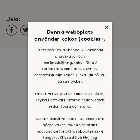
Dela:
×
Facebook
Twitter
LinkedIn
Denna webbplats
använder kakor (cookies).
Stiftelsen Stora Sköndal vill använda
analyskakor och
Om oss
marknadsföringskakor för att
förbättra webbplatsen. Om du
Organisation
accepterar alla kakor klickar du på Ja,
Historia
jag samtycker.
Riktlinje för personuppgifter
Om du vill välja vilka kakor du tillåter,
Tillgänglighetsredogörelse
kryssa i ditt val i rutorna nedan. Tryck
sedan Spara och stäng.
Visselblåsartjänst
Du kan också välja att inte acceptera
Jobba hos oss
några kakor, mer än de strikt
nödvändiga för att webbplatsen ska
fungera. Klicka då på Nej, jag
Press & mediakontakt