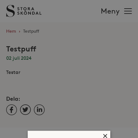
Stora
Meny
Sköndal
Hem
›
Testpuff
Testpuff
02 juli 2024
Testar
Dela:
Facebook
Twitter
LinkedIn
×