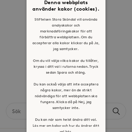
Om oss
Denna webbplats
använder kakor (cookies).
Organisation
Stiftelsen Stora Sköndal vill använda
Historia
analyskakor och
Riktlinje för personuppgifter
marknadsföringskakor för att
förbättra webbplatsen. Om du
Tillgänglighetsredogörelse
accepterar alla kakor klickar du på Ja,
Visselblåsartjänst
jag samtycker.
Jobba hos oss
Om du vill välja vilka kakor du tillåter,
kryssa i ditt val i rutorna nedan. Tryck
sedan Spara och stäng.
Press & mediakontakt
Du kan också välja att inte acceptera
Volontär hos Stora Sköndal
några kakor, mer än de strikt
nödvändiga för att webbplatsen ska
fungera. Klicka då på Nej, jag
Search
samtycker inte.
Sök
the
Du kan när som helst ändra ditt val.
site
Läs mer om kakor och hur du ändrar ditt
val här.