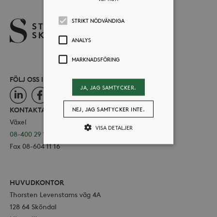
STRIKT NÖDVÄNDIGA
ANALYS
MARKNADSFÖRING
FÖLJ OSS I SOCIALA MEDIER
JA, JAG SAMTYCKER.
LinkedIn
Facebook
Instagram
NEJ, JAG SAMTYCKER INTE.
KONTAKTA OSS
Växel
VISA DETALJER
08-400 29 100
Fax 08-604 11 16
Strikt nödvändiga
Analys
Marknadsföring
HUVUDKONTOR
Thorsten Levenstams väg 4A
Strikt nödvändiga kakor tillåter
kärnwebbplatsfunktioner som
128 64 Sköndal
användarinloggning och