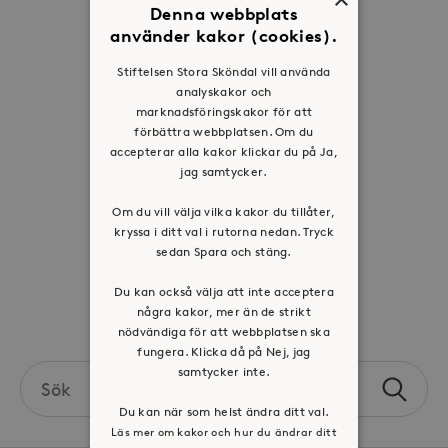
Denna webbplats
Om oss
använder kakor (cookies).
Organisation
Stiftelsen Stora Sköndal vill använda
Historia
analyskakor och
Riktlinje för personuppgifter
marknadsföringskakor för att
förbättra webbplatsen. Om du
Tillgänglighetsredogörelse
accepterar alla kakor klickar du på Ja,
Visselblåsartjänst
jag samtycker.
Om du vill välja vilka kakor du tillåter,
Jobba hos oss
kryssa i ditt val i rutorna nedan. Tryck
sedan Spara och stäng.
Press & mediakontakt
Du kan också välja att inte acceptera
några kakor, mer än de strikt
Volontär hos Stora Sköndal
nödvändiga för att webbplatsen ska
fungera. Klicka då på Nej, jag
samtycker inte.
Search
Sök
the
Du kan när som helst ändra ditt val.
site
Läs mer om kakor och hur du ändrar ditt