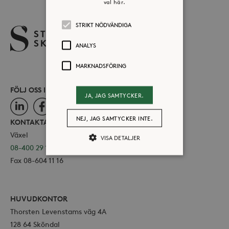
val här.
STRIKT NÖDVÄNDIGA
ANALYS
MARKNADSFÖRING
FÖLJ OSS I SOCIALA MEDIER
JA, JAG SAMTYCKER.
LinkedIn
Facebook
Instagram
NEJ, JAG SAMTYCKER INTE.
KONTAKTA OSS
Växel
VISA DETALJER
08-400 29 100
Fax 08-604 11 16
Strikt nödvändiga
Analys
Marknadsföring
HUVUDKONTOR
Strikt nödvändiga kakor tillåter
Thorsten Levenstams väg 4A
kärnwebbplatsfunktioner som
128 64 Sköndal
användarinloggning och