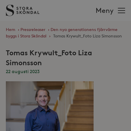
Stora
Meny
Sköndal
Hem
›
Pressreleaser
›
Den nya generationens fjärrvärme
byggs i Stora Sköndal
›
Tomas Krywult_Foto Liza Simonsson
Tomas Krywult_Foto Liza
Simonsson
22 augusti 2023