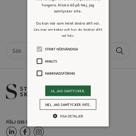
fungera. Klicka då på Nej, jag
samtycker inte.
Press & mediakontakt
Du kan när som helst ändra ditt val.
Volontär hos Stora Sköndal
Läs mer om kakor och hur du ändrar ditt
val här.
Search
STRIKT NÖDVÄNDIGA
Sök
the
ANALYS
site
MARKNADSFÖRING
JA, JAG SAMTYCKER.
NEJ, JAG SAMTYCKER INTE.
VISA DETALJER
FÖLJ OSS I SOCIALA MEDIER
LinkedIn
Facebook
Instagram