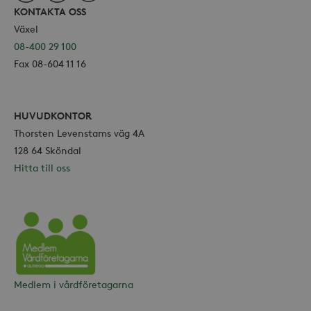
Strikt nödvändiga
Analys
KONTAKTA OSS
Marknadsföring
Växel
08-400 29 100
Strikt nödvändiga kakor tillåter
kärnwebbplatsfunktioner som
Fax 08-604 11 16
användarinloggning och
kontohantering. Webbplatsen kan inte
användas ordentligt utan strikt
nödvändiga cookies.
HUVUDKONTOR
Leverantör /
Thorsten Levenstams väg 4A
Namn
Utgång
Domän
128 64 Sköndal
_hjFirstSeen
30
Hotjar Ltd
Hitta till oss
minuter
.storaskondal.se
Vårdföretagarna
Medlem i vårdföretagarna
_hjAbsoluteSessionInProgress
30
Hotjar Ltd