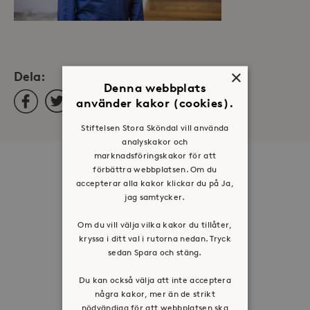
×
Dela:
Denna webbplats
Facebook
Twitter
LinkedIn
använder kakor (cookies).
Stiftelsen Stora Sköndal vill använda
analyskakor och
marknadsföringskakor för att
Om oss
förbättra webbplatsen. Om du
accepterar alla kakor klickar du på Ja,
Organisation
jag samtycker.
Historia
Om du vill välja vilka kakor du tillåter,
Riktlinje för personuppgifter
kryssa i ditt val i rutorna nedan. Tryck
sedan Spara och stäng.
Tillgänglighetsredogörelse
Visselblåsartjänst
Du kan också välja att inte acceptera
några kakor, mer än de strikt
Jobba hos oss
nödvändiga för att webbplatsen ska