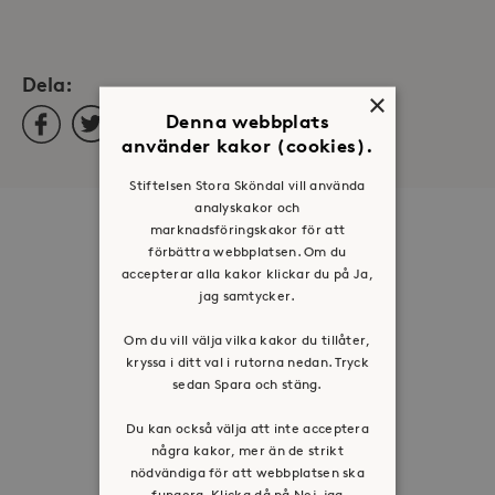
Dela:
×
Facebook
Twitter
LinkedIn
Denna webbplats
använder kakor (cookies).
Stiftelsen Stora Sköndal vill använda
analyskakor och
marknadsföringskakor för att
Om oss
förbättra webbplatsen. Om du
Organisation
accepterar alla kakor klickar du på Ja,
jag samtycker.
Historia
Riktlinje för personuppgifter
Om du vill välja vilka kakor du tillåter,
kryssa i ditt val i rutorna nedan. Tryck
Tillgänglighetsredogörelse
sedan Spara och stäng.
Visselblåsartjänst
Du kan också välja att inte acceptera
Jobba hos oss
några kakor, mer än de strikt
nödvändiga för att webbplatsen ska
fungera. Klicka då på Nej, jag