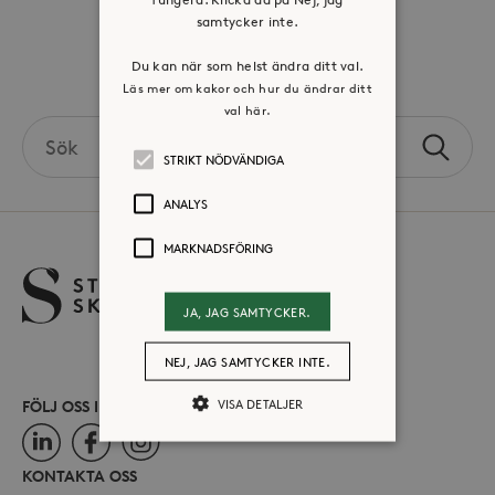
Press & mediakontakt
samtycker inte.
Du kan när som helst ändra ditt val.
Volontär hos Stora Sköndal
Läs mer om kakor och hur du ändrar ditt
val här.
Search
Sök
the
STRIKT NÖDVÄNDIGA
site
ANALYS
MARKNADSFÖRING
JA, JAG SAMTYCKER.
NEJ, JAG SAMTYCKER INTE.
VISA DETALJER
FÖLJ OSS I SOCIALA MEDIER
LinkedIn
Facebook
Instagram
KONTAKTA OSS
Strikt nödvändiga
Analys