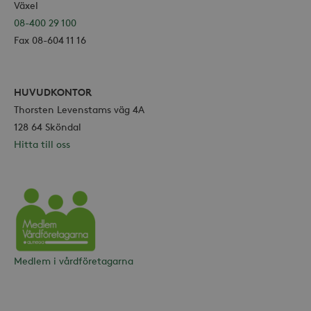
Växel
Marknadsföring
08-400 29 100
Fax 08-604 11 16
Strikt nödvändiga kakor tillåter
kärnwebbplatsfunktioner som
användarinloggning och
kontohantering. Webbplatsen kan inte
användas ordentligt utan strikt
HUVUDKONTOR
nödvändiga cookies.
Thorsten Levenstams väg 4A
Leverantör /
Namn
Utgång
128 64 Sköndal
Domän
Hitta till oss
_hjFirstSeen
30
Hotjar Ltd
minuter
.storaskondal.se
Vårdföretagarna
Medlem i vårdföretagarna
_hjAbsoluteSessionInProgress
30
Hotjar Ltd
minuter
.storaskondal.se