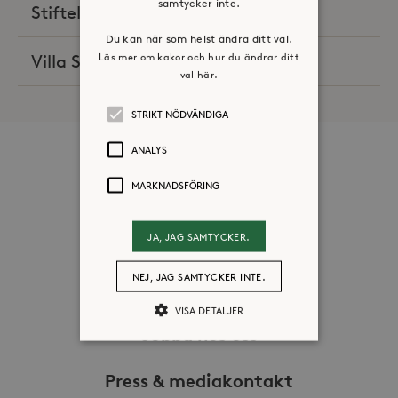
samtycker inte.
Stiftelsen Stora Sköndal
(2)
Du kan när som helst ändra ditt val.
Läs mer om kakor och hur du ändrar ditt
Villa Skönviken
(1)
val här.
STRIKT NÖDVÄNDIGA
ANALYS
Om oss
MARKNADSFÖRING
Organisation
Historia
JA, JAG SAMTYCKER.
Riktlinje för personuppgifter
Tillgänglighetsredogörelse
NEJ, JAG SAMTYCKER INTE.
Visselblåsartjänst
VISA DETALJER
Jobba hos oss
Press & mediakontakt
Strikt nödvändiga
Analys