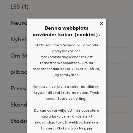
LSS
(1)
×
Neurologisk rehabilitering
(6)
Denna webbplats
använder kakor (cookies).
Nyheter
(50)
Stiftelsen Stora Sköndal vill använda
analyskakor och
Om Stora Sköndal i media
(18)
marknadsföringskakor för att
förbättra webbplatsen. Om du
accepterar alla kakor klickar du på Ja,
pilbacken
(2)
jag samtycker.
Om du vill välja vilka kakor du tillåter,
Pressreleaser
(58)
kryssa i ditt val i rutorna nedan. Tryck
sedan Spara och stäng.
Sköndals husläkarmottagning
(2)
Du kan också välja att inte acceptera
några kakor, mer än de strikt
Stadsutveckling
(8)
nödvändiga för att webbplatsen ska
fungera. Klicka då på Nej, jag