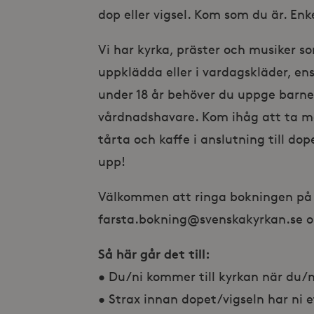
dop eller vigsel. Kom som du är. Enk
Vi har kyrka, präster och musiker so
uppklädda eller i vardagskläder, e
under 18 år behöver du uppge barn
vårdnadshavare. Kom ihåg att ta me
tårta och kaffe i anslutning till do
upp!
Välkommen att ringa bokningen på 
farsta.bokning@svenskakyrkan.se om 
Så här går det till:
• Du/ni kommer till kyrkan när du/ni
• Strax innan dopet/vigseln har ni 