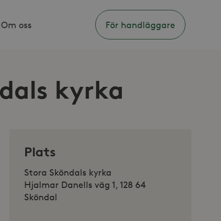
Om oss
För handläggare
ndals kyrka
Plats
Stora Sköndals kyrka
Hjalmar Danells väg 1, 128 64
Sköndal