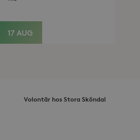
sdata.
17 AUG
LÄS MER
Volontär hos Stora Sköndal