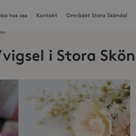
bba hos oss
Kontakt
Området Stora Sköndal
rka
vigsel i Stora Skö