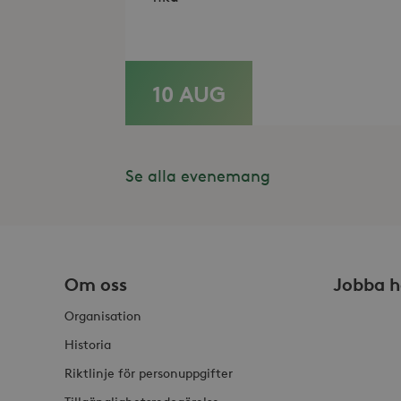
_hjSessionUser_868654
10 AUG
LÄS MER
Se alla evenemang
Om oss
Jobba h
Organisation
Historia
Riktlinje för personuppgifter