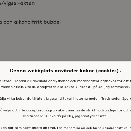
p/vigsel-akten
a och alkoholfritt bubbel
. Ansök om hindersprövning från Skatteverket.
Denna webbplats använder kakor (cookies).
 hindersprövningen är klar får ni ett intyg om
en Stora Sköndal vill använda analyskakor och marknadsföringskakor för att 
av Skatteverket. Dessa ska ni lämna till
webbplatsen. Om du accepterar alla kakor klickar du på Ja, jag samtycker.
älja vilka kakor du tillåter, kryssa i ditt val i rutorna nedan. Tryck sedan Spa
nska kyrkan
å välja att inte acceptera några kakor, mer än de strikt nödvändiga för att
ska fungera. Klicka då på Nej, jag samtycker inte.
läder som helst. Kom som du är! Vi lånar gärna ut
kan när som helst ändra ditt val.
Läs mer om kakor och hur du ändrar ditt val 