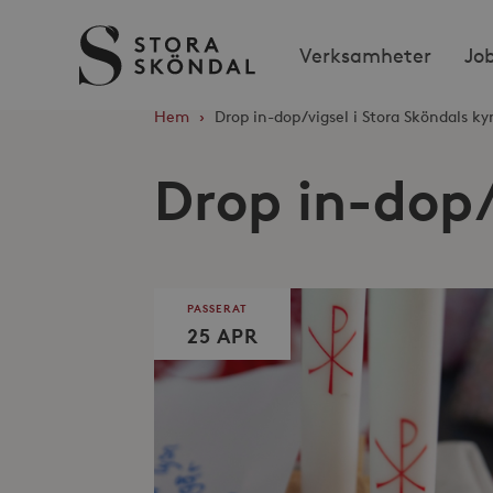
Stora
Verksamheter
Jo
Sköndal
Hem
›
Drop in-dop/vigsel i Stora Sköndals ky
Drop in-dop/
PASSERAT
25 APR