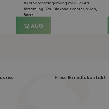
fika! Samarrangemang med Farsta
.storaskondal.se
1 år
Denna cookie innehåller aktuell session
församling. Var: Diakonalt center, Villan,
Bertel
12 AUG
LÄS MER
os oss
Press & mediakontakt