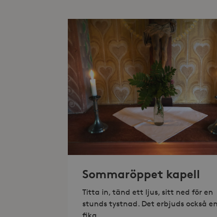
Lev
Namn
Namn
Do
_gid
_fbp
Met
Inc
.st
_gat_UA-19166681-1
_gcl_au
Goo
.st
YSC
Goo
.y
_hjIncludedInSessionSam
VISITOR_INFO1_LIVE
Goo
.y
_hjSession_868654
_ga_HDQ96Q7XBS
_ga
Sommaröppet kapell
Titta in, tänd ett ljus, sitt ned för en
stunds tystnad. Det erbjuds också e
fika