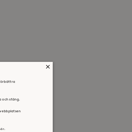
×
förbättra
ra och stäng.
 webbplatsen
här.