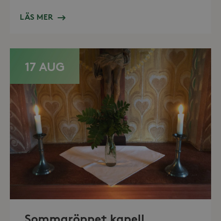
Domän
_hjFirstSeen
30
Hotjar Ltd
LÄS MER
minuter
.storaskondal.se
17 AUG
_hjAbsoluteSessionInProgress
30
Hotjar Ltd
minuter
.storaskondal.se
Sommaröppet kapell