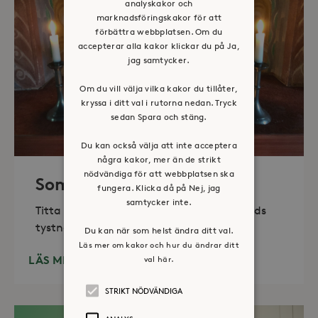
analyskakor och
marknadsföringskakor för att
förbättra webbplatsen. Om du
accepterar alla kakor klickar du på Ja,
jag samtycker.
Om du vill välja vilka kakor du tillåter,
kryssa i ditt val i rutorna nedan. Tryck
sedan Spara och stäng.
Du kan också välja att inte acceptera
några kakor, mer än de strikt
nödvändiga för att webbplatsen ska
Sommaröppet kapell
fungera. Klicka då på Nej, jag
samtycker inte.
Titta in, tänd ett ljus, sitt ned för en stunds
tystnad. Det erbjuds också enkelt fika
Du kan när som helst ändra ditt val.
Läs mer om kakor och hur du ändrar ditt
LÄS MER
val här.
STRIKT NÖDVÄNDIGA