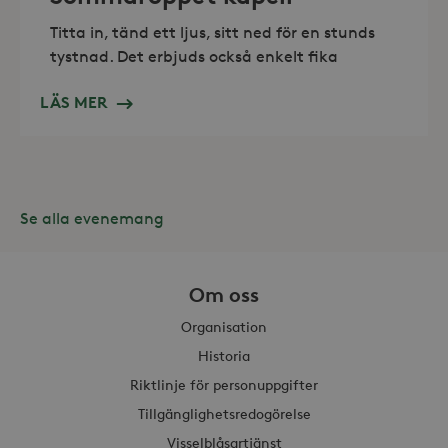
Titta in, tänd ett ljus, sitt ned för en stunds
tystnad. Det erbjuds också enkelt fika
Leverantör /
LÄS MER
Namn
Domän
_gid
Google LLC
Leverantör /
Namn
Utgång
Beskr
.storaskondal.se
Domän
_fbp
3
Använ
Meta Platform
månader
för at
Inc.
Se alla evenemang
serie
.storaskondal.se
såsom
_gat_UA-19166681-1
.storaskondal.se
från
s
tredj
Om oss
_gcl_au
3
Denna
Google LLC
månader
av Do
.storaskondal.se
utför
Organisation
hur s
anvä
Historia
webbp
event
Riktlinje för personuppgifter
sluta
ha se
Tillgänglighetsredogörelse
besö
webbp
_hjIncludedInSessionSample_868654
.storaskondal.se
Visselblåsartjänst