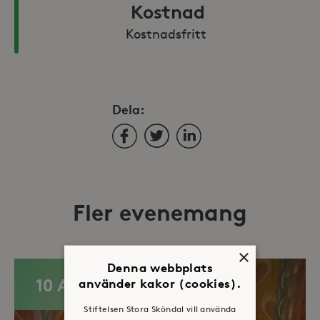
Kostnad
Kostnadsfritt 
Dela:
Facebook
Twitter
LinkedIn
Fler evenemang
×
Denna webbplats
10 AUG
använder kakor (cookies).
Stiftelsen Stora Sköndal vill använda