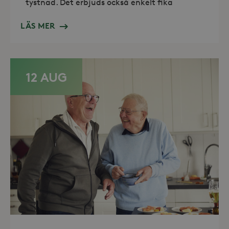
tystnad. Det erbjuds också enkelt fika
Leverantör /
Namn
Utgång
Domän
LÄS MER
_hjFirstSeen
30
Hotjar Ltd
minuter
.storaskondal.se
12 AUG
_hjAbsoluteSessionInProgress
30
Hotjar Ltd
minuter
.storaskondal.se