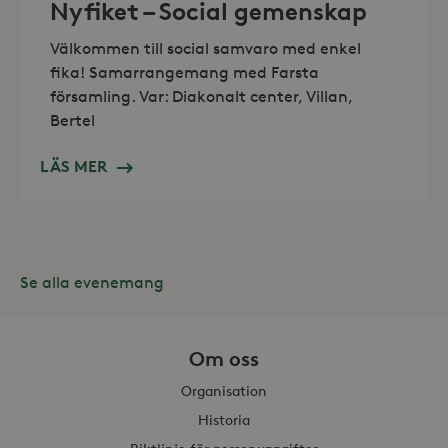
Nyfiket – Social gemenskap
Välkommen till social samvaro med enkel
fika! Samarrangemang med Farsta
församling. Var: Diakonalt center, Villan,
Bertel
Leverantör /
Namn
Domän
LÄS MER
_gid
Google LLC
Leverantör /
Namn
Utgång
Beskr
.storaskondal.se
Domän
_fbp
3
Använ
Meta Platform
månader
för at
Inc.
serie
.storaskondal.se
såsom
_gat_UA-19166681-1
.storaskondal.se
från
Se alla evenemang
s
tredj
_gcl_au
3
Denna
Google LLC
månader
av Do
.storaskondal.se
utför
Om oss
hur s
anvä
Organisation
webbp
event
Historia
sluta
ha se