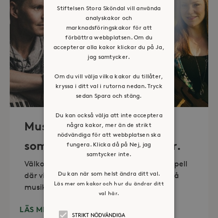
Stiftelsen Stora Sköndal vill använda
analyskakor och
marknadsföringskakor för att
förbättra webbplatsen. Om du
accepterar alla kakor klickar du på Ja,
jag samtycker.
Om du vill välja vilka kakor du tillåter,
kryssa i ditt val i rutorna nedan. Tryck
sedan Spara och stäng.
Du kan också välja att inte acceptera
Musik i sommarkväll – O
några kakor, mer än de strikt
nödvändiga för att webbplatsen ska
sommartid så skön och kär.
fungera. Klicka då på Nej, jag
samtycker inte.
Välkommen till vackra Stora Sköndals kapell
Du kan när som helst ändra ditt val.
där vi varannan torsdag kl 19.00 bjuder på
Läs mer om kakor och hur du ändrar ditt
musikunderhållning fem
val här.
LÄS MER
STRIKT NÖDVÄNDIGA