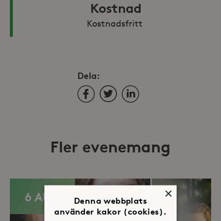
Kostnad
Kostnadsfritt 
Dela:
Facebook
Twitter
LinkedIn
Fler evenemang
×
6 AUG
Denna webbplats
använder kakor (cookies).