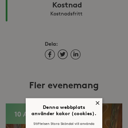
Kostnad
Kostnadsfritt 
Dela:
Facebook
Twitter
LinkedIn
Fler evenemang
×
Denna webbplats
10 AUG
använder kakor (cookies).
Stiftelsen Stora Sköndal vill använda