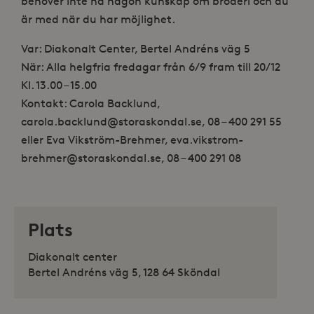
behöver inte ha någon kunskap om broderi och du
är med när du har möjlighet.
Var: Diakonalt Center, Bertel Andréns väg 5
När: Alla helgfria fredagar från 6/9 fram till 20/12
Kl. 13.00 – 15.00
Kontakt: Carola Backlund,
carola.backlund@storaskondal.se, 08 – 400 291 55
eller Eva Vikström-Brehmer, eva.vikstrom-
brehmer@storaskondal.se, 08 – 400 291 08
Plats
Diakonalt center
Bertel Andréns väg 5, 128 64 Sköndal