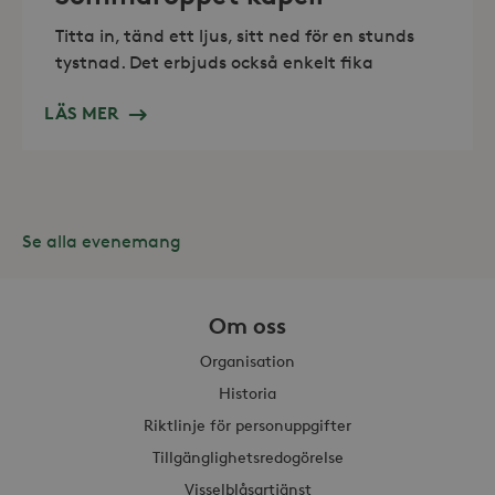
Titta in, tänd ett ljus, sitt ned för en stunds
tystnad. Det erbjuds också enkelt fika
Leverantör /
LÄS MER
Namn
Domän
_gid
Google LLC
Leverantör /
Namn
Utgång
Beskr
.storaskondal.se
Domän
_fbp
3
Använ
Meta Platform
månader
för at
Inc.
Se alla evenemang
serie
.storaskondal.se
såsom
_gat_UA-19166681-1
.storaskondal.se
från
s
tredj
Om oss
_gcl_au
3
Denna
Google LLC
månader
av Do
.storaskondal.se
utför
Organisation
hur s
anvä
Historia
webbp
event
Riktlinje för personuppgifter
sluta
ha se
Tillgänglighetsredogörelse
besö
webbp
_hjIncludedInSessionSample_868654
.storaskondal.se
Visselblåsartjänst