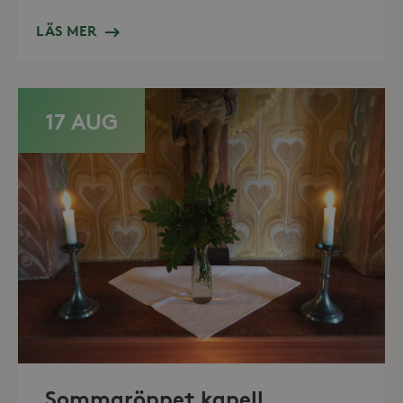
Domän
_hjFirstSeen
30
Hotjar Ltd
LÄS MER
minuter
.storaskondal.se
17 AUG
_hjAbsoluteSessionInProgress
30
Hotjar Ltd
minuter
.storaskondal.se
Sommaröppet kapell