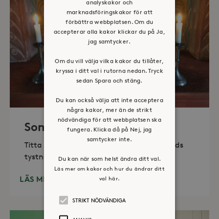
analyskakor och
marknadsföringskakor för att
förbättra webbplatsen. Om du
accepterar alla kakor klickar du på Ja,
jag samtycker.
Om du vill välja vilka kakor du tillåter,
kryssa i ditt val i rutorna nedan. Tryck
sedan Spara och stäng.
Du kan också välja att inte acceptera
några kakor, mer än de strikt
nödvändiga för att webbplatsen ska
Sommaröppet kapell
fungera. Klicka då på Nej, jag
samtycker inte.
Titta in, tänd ett ljus, sitt ned för en stunds
tystnad. Det erbjuds också enkelt fika
Du kan när som helst ändra ditt val.
Läs mer om kakor och hur du ändrar ditt
LÄS MER
val här.
STRIKT NÖDVÄNDIGA