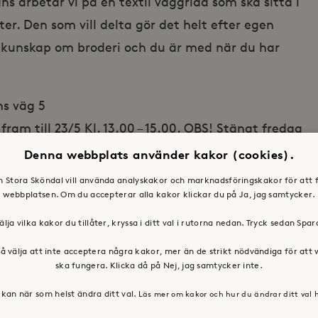
ns arbetar vi på en textil väggridå som ska sitta i
. Den som vill delta gör det helt efter egen
 kunskap om broderi och du är med när du har
ns väg 5
 fram till 23/5 Kl. 13.00 – 15.00. OBS! Stängt fredag
Denna webbplats använder kakor (cookies).
acklund@storaskondal.se, 08 – 400 291 55
en Stora Sköndal vill använda analyskakor och marknadsföringskakor för att 
webbplatsen. Om du accepterar alla kakor klickar du på Ja, jag samtycker.
älja vilka kakor du tillåter, kryssa i ditt val i rutorna nedan. Tryck sedan Spa
å välja att inte acceptera några kakor, mer än de strikt nödvändiga för att
ska fungera. Klicka då på Nej, jag samtycker inte.
kan när som helst ändra ditt val.
Läs mer om kakor och hur du ändrar ditt val 