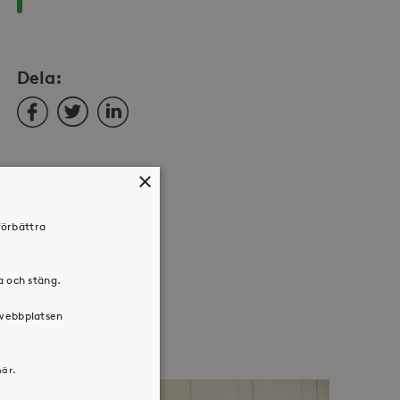
Dela:
Facebook
Twitter
LinkedIn
×
förbättra
ra och stäng.
 webbplatsen
här.