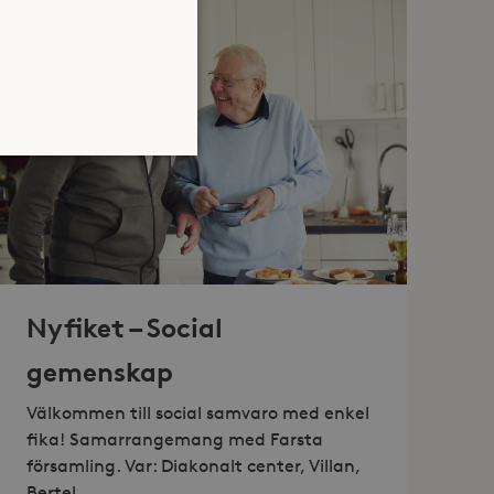
atsen kan inte användas
Nyfiket – Social
jan av användarens resa för
identifierbar information.
gemenskap
jan av användarens resa för
identifierbar information.
Välkommen till social samvaro med enkel
fika! Samarrangemang med Farsta
församling. Var: Diakonalt center, Villan,
Bertel