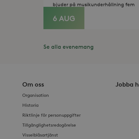
Namn
Namn
Do
bjuder på musikunderhållning fem
_gid
_fbp
Met
6 AUG
Inc
LÄS MER
.st
_gat_UA-19166681-1
_gcl_au
Goo
.st
Se alla evenemang
YSC
Goo
.y
_hjIncludedInSessionSam
VISITOR_INFO1_LIVE
Goo
.y
_hjSession_868654
Om oss
Jobba h
_ga_HDQ96Q7XBS
Organisation
_ga
Historia
Riktlinje för personuppgifter
Tillgänglighetsredogörelse
Visselblåsartjänst
_hjSessionUser_868654