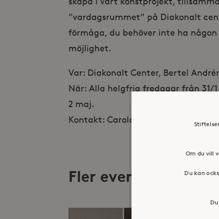
skapa i vårt konstprojekt, tillsamma
”vardagsrummet” på Diakonalt center
förmåga, du behöver inte ha någon
möjlighet.
Var: Diakonalt Center, Bertel André
När: Alla helgfria fredagar från 31/1
2 maj.
Kontakt: Carola Backlund, carola.b
Stiftels
Om du vill v
Fler evenemang
Du kan ocks
Du 