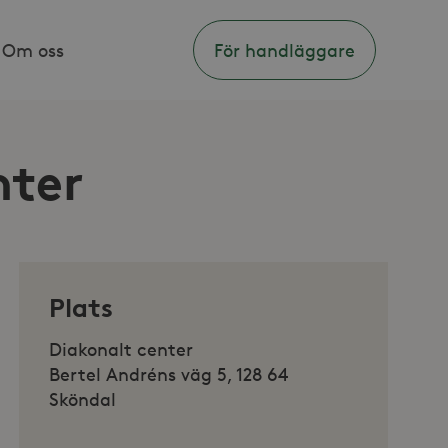
Om oss
För handläggare
nter
Plats
Diakonalt center
Bertel Andréns väg 5, 128 64
Sköndal