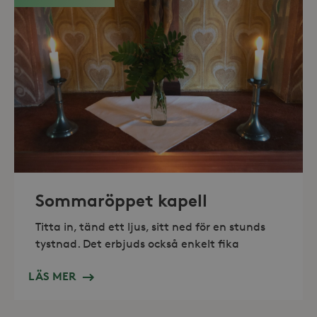
Strikt nödvändiga
Analys
Marknadsföring
Strikt nödvändiga kakor tillåter
kärnwebbplatsfunktioner som
användarinloggning och
kontohantering. Webbplatsen kan inte
användas ordentligt utan strikt
nödvändiga cookies.
Leverantör /
Namn
Utgång
Domän
_hjFirstSeen
30
Hotjar Ltd
minuter
.storaskondal.se
Sommaröppet kapell
Titta in, tänd ett ljus, sitt ned för en stunds
tystnad. Det erbjuds också enkelt fika
LÄS MER
_hjAbsoluteSessionInProgress
30
Hotjar Ltd