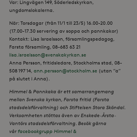
Var: Lingvägen 149, Söderledskyrkan,
ungdomslokalerna.
När: Torsdagar (från 11/1 till 23/5) 16.00-20.00
(17.00-17.30 servering av soppa och pannkakor)
Kontakt: Lisa Israelsson, församlingspedagog,
Farsta församling, 08-683 63 21
lisa.israelsson@svenskakyrkan.se
Anna Persson, fritidsledare, Stockholms stad, 08-
508 197 14,
ann.persson@stockholm.se
(utan ”a”
på slutet i Anna).
Himmel & Pannkaka är ett samarrangemang
mellan Svenska kyrkan, Farsta fritid (Farsta
stadsdelsförvaltning) och Stiftelsen Stora Sköndal.
Verksamheten stöttas även av Enskede-Årsta-
Vantörs stadsdelsförvaltning. Besök gärna
vår
facebookgrupp Himmel &