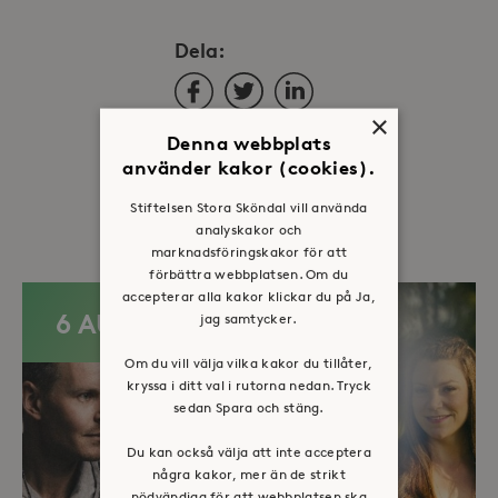
Dela:
Facebook
Twitter
LinkedIn
×
Denna webbplats
använder kakor (cookies).
Fler evenemang
Stiftelsen Stora Sköndal vill använda
analyskakor och
marknadsföringskakor för att
förbättra webbplatsen. Om du
accepterar alla kakor klickar du på Ja,
6 AUG
jag samtycker.
Om du vill välja vilka kakor du tillåter,
kryssa i ditt val i rutorna nedan. Tryck
sedan Spara och stäng.
Du kan också välja att inte acceptera
några kakor, mer än de strikt
nödvändiga för att webbplatsen ska