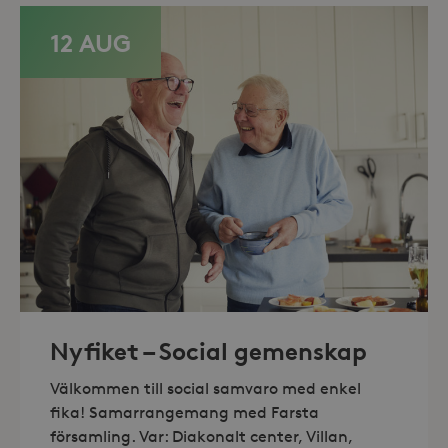
minuter
.storaskondal.se
12 AUG
Leverantör /
Namn
Domän
Nyfiket – Social gemenskap
_gid
Google LLC
Leverantör /
Namn
Utgång
Beskr
.storaskondal.se
Domän
Välkommen till social samvaro med enkel
_fbp
3
Använ
Meta Platform
månader
för at
Inc.
fika! Samarrangemang med Farsta
serie
.storaskondal.se
församling. Var: Diakonalt center, Villan,
såsom
_gat_UA-19166681-1
.storaskondal.se