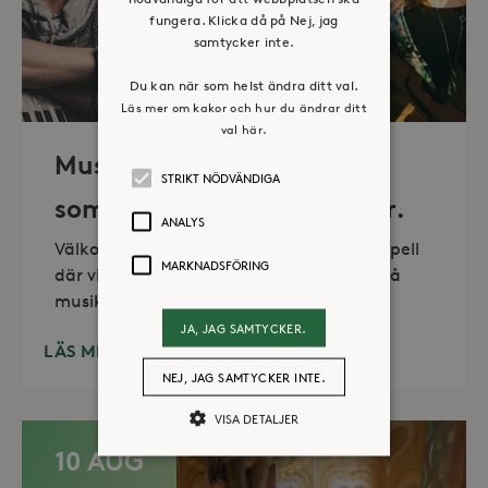
fungera. Klicka då på Nej, jag
samtycker inte.
Du kan när som helst ändra ditt val.
Läs mer om kakor och hur du ändrar ditt
val här.
Musik i sommarkväll – O
STRIKT NÖDVÄNDIGA
sommartid så skön och kär.
ANALYS
Välkommen till vackra Stora Sköndals kapell
MARKNADSFÖRING
där vi varannan torsdag kl 19.00 bjuder på
musikunderhållning fem
JA, JAG SAMTYCKER.
LÄS MER
NEJ, JAG SAMTYCKER INTE.
VISA DETALJER
10 AUG