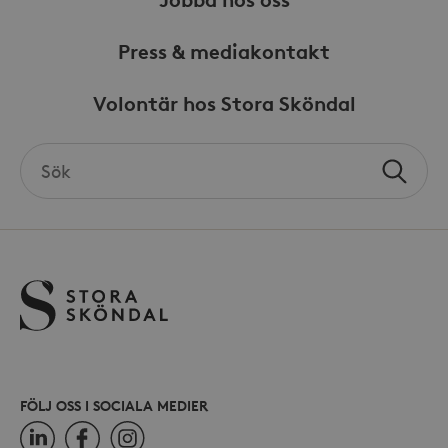
gräns
Press & mediakontakt
Volontär hos Stora Sköndal
_hjSessionUser_868654
.storaskondal.se
Search
Sök
the
site
FÖLJ OSS I SOCIALA MEDIER
LinkedIn
Facebook
Instagram