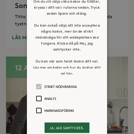
Om du vill välja vilka kakor du tillåter,
Sommaröppet kapell
kryssa i ditt val i rutorna nedan. Tryck
sedan Spara och stäng.
Titta in, tänd ett ljus, sitt ned för en stunds
tystnad. Det erbjuds också enkelt fika
Du kan också välja att inte acceptera
några kakor, mer än de strikt
LÄS MER
nödvändiga för att webbplatsen ska
fungera. Klicka då på Nej, jag
samtycker inte.
Du kan när som helst ändra ditt val.
12 AUG
Läs mer om kakor och hur du ändrar ditt
val här.
STRIKT NÖDVÄNDIGA
ANALYS
MARKNADSFÖRING
JA, JAG SAMTYCKER.