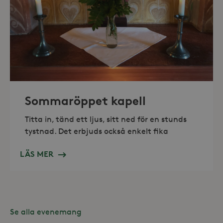
_hjAbsoluteSessionInProgress
30
Hotjar Ltd
minuter
.storaskondal.se
Sommaröppet kapell
Titta in, tänd ett ljus, sitt ned för en stunds
tystnad. Det erbjuds också enkelt fika
LÄS MER
Se alla evenemang
Leverantör /
Namn
Domän