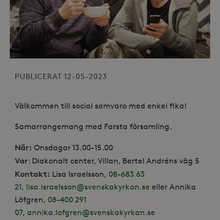
PUBLICERAT 12-05-2023
Välkommen till social samvaro med enkel fika!
Samarrangemang med Farsta församling.
När:
Onsdagar 13.00-15.00
Var
: Diakonalt center, Villan, Bertel Andréns väg 5
Kontakt:
Lisa Israelsson,
08-683 63
21
,
lisa.israelsson@svenskakyrkan.se
eller Annika
Löfgren,
08-400 291
07
,
annika.lofgren@svenskakyrkan.se