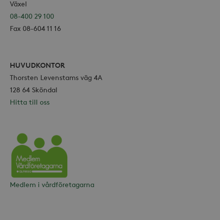
Växel
Marknadsföring
08-400 29 100
Fax 08-604 11 16
Strikt nödvändiga kakor tillåter
kärnwebbplatsfunktioner som
användarinloggning och
kontohantering. Webbplatsen kan inte
användas ordentligt utan strikt
HUVUDKONTOR
nödvändiga cookies.
Thorsten Levenstams väg 4A
Leverantör /
Namn
Utgång
128 64 Sköndal
Domän
Hitta till oss
_hjFirstSeen
30
Hotjar Ltd
minuter
.storaskondal.se
Vårdföretagarna
Medlem i vårdföretagarna
_hjAbsoluteSessionInProgress
30
Hotjar Ltd
minuter
.storaskondal.se