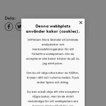
Dela:
×
Facebook
Twitter
LinkedIn
Denna webbplats
använder kakor (cookies).
Stiftelsen Stora Sköndal vill använda
analyskakor och
marknadsföringskakor för att
Om oss
förbättra webbplatsen. Om du
Organisation
accepterar alla kakor klickar du på Ja,
jag samtycker.
Historia
Riktlinje för personuppgifter
Om du vill välja vilka kakor du tillåter,
kryssa i ditt val i rutorna nedan. Tryck
Tillgänglighetsredogörelse
sedan Spara och stäng.
Visselblåsartjänst
Du kan också välja att inte acceptera
Jobba hos oss
några kakor, mer än de strikt
nödvändiga för att webbplatsen ska
fungera. Klicka då på Nej, jag