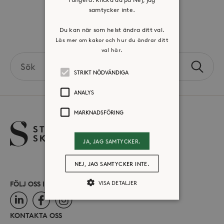
Press & mediakontakt
samtycker inte.
Du kan när som helst ändra ditt val.
Volontär hos Stora Sköndal
Läs mer om kakor och hur du ändrar ditt
val här.
Search
Sök
the
STRIKT NÖDVÄNDIGA
site
ANALYS
MARKNADSFÖRING
JA, JAG SAMTYCKER.
NEJ, JAG SAMTYCKER INTE.
VISA DETALJER
FÖLJ OSS I SOCIALA MEDIER
LinkedIn
Facebook
Instagram
KONTAKTA OSS
Strikt nödvändiga
Analys