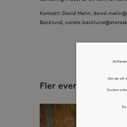
Kontakt: David Melin, david.melin@st
Backlund, carola.backlund@storasko
Stiftels
Om du vill v
Fler evenemang
Du kan ocks
Du 