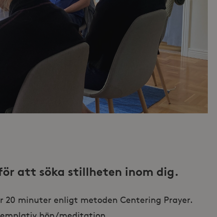
ör att söka stillheten inom dig.
er 20 minuter enligt metoden Centering Prayer.
templativ bön/meditation.