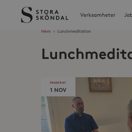
Stora
Verksamheter
Jo
Sköndal
Hem
›
Lunchmeditation
Lunchmedit
PASSERAT
1 NOV