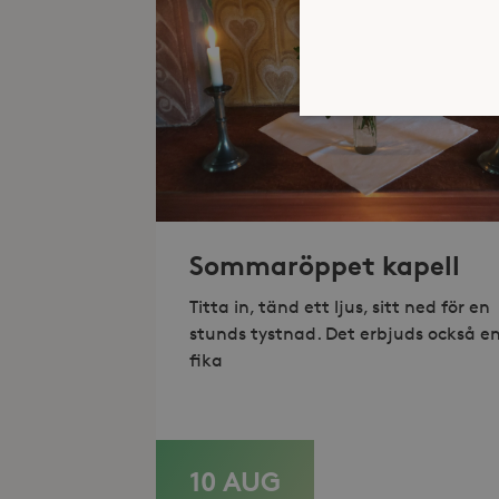
Strikt nödvändiga kakor ti
ordentligt utan strikt nödv
Sommaröppet kapell
Namn
_hjFirstSeen
Titta in, tänd ett ljus, sitt ned för en
stunds tystnad. Det erbjuds också e
_hjAbsoluteSessionInProgr
fika
Lev
Namn
Namn
Do
10 AUG
LÄS MER