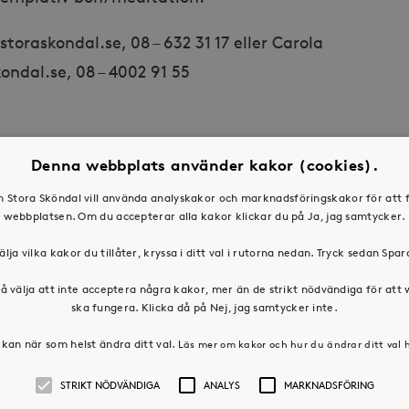
oraskondal.se, 08 – 632 31 17 eller Carola
ndal.se, 08 – 4002 91 55
Denna webbplats använder kakor (cookies).
en Stora Sköndal vill använda analyskakor och marknadsföringskakor för att 
webbplatsen. Om du accepterar alla kakor klickar du på Ja, jag samtycker.
älja vilka kakor du tillåter, kryssa i ditt val i rutorna nedan. Tryck sedan Spa
å välja att inte acceptera några kakor, mer än de strikt nödvändiga för att
ska fungera. Klicka då på Nej, jag samtycker inte.
kan när som helst ändra ditt val.
Läs mer om kakor och hur du ändrar ditt val 
STRIKT NÖDVÄNDIGA
ANALYS
MARKNADSFÖRING