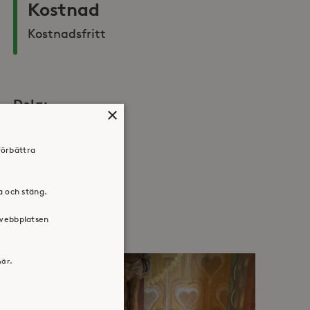
Kostnad
Kostnadsfritt
Dela:
×
Facebook
Twitter
LinkedIn
förbättra
ra och stäng.
 webbplatsen
här.