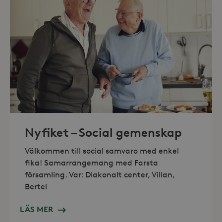
_hjAbsoluteSessionInProgress
30
Hotjar Ltd
minuter
.storaskondal.se
Nyfiket – Social gemenskap
Välkommen till social samvaro med enkel
fika! Samarrangemang med Farsta
församling. Var: Diakonalt center, Villan,
Bertel
LÄS MER