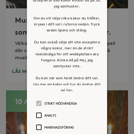
accepterar alla kakor klickar du på Ja,
jag samtycker.
Om du vill välja vilka kakor du tillåter,
Musik i sommarkväll – O
kryssa i ditt val i rutorna nedan. Tryck
sedan Spara och stäng.
sommartid så skön och kär.
Du kan också välja att inte acceptera
Välkommen till vackra Stora Sköndals kapell
några kakor, mer än de strikt
där vi varannan torsdag kl 19.00 bjuder på
nödvändiga för att webbplatsen ska
musikunderhållning fem
fungera. Klicka då på Nej, jag
samtycker inte.
LÄS MER
Du kan när som helst ändra ditt val.
Läs mer om kakor och hur du ändrar ditt
val här.
10 AUG
STRIKT NÖDVÄNDIGA
ANALYS
MARKNADSFÖRING