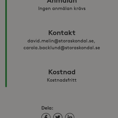
Anmälan
Ingen anmälan krävs
Kontakt
david.melin@storaskondal.se, 
carola.backlund@storaskondal.se
Kostnad
Kostnadsfritt
Dela:
Facebook
Twitter
LinkedIn