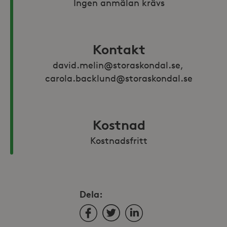
Ingen anmälan krävs
Kontakt
david.melin@storaskondal.se, 
carola.backlund@storaskondal.se
Kostnad
Kostnadsfritt
Dela:
Facebook
Twitter
LinkedIn