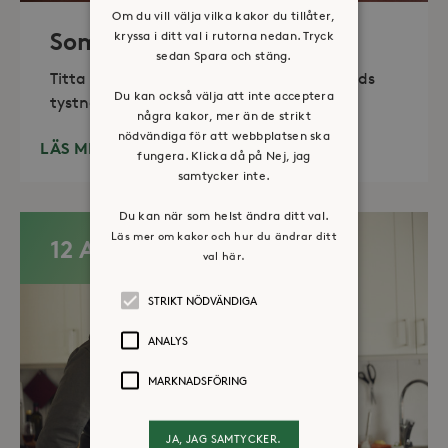
Om du vill välja vilka kakor du tillåter,
Sommaröppet kapell
kryssa i ditt val i rutorna nedan. Tryck
sedan Spara och stäng.
Titta in, tänd ett ljus, sitt ned för en stunds
Du kan också välja att inte acceptera
tystnad. Det erbjuds också enkelt fika
några kakor, mer än de strikt
nödvändiga för att webbplatsen ska
LÄS MER
fungera. Klicka då på Nej, jag
samtycker inte.
Du kan när som helst ändra ditt val.
Läs mer om kakor och hur du ändrar ditt
12 AUG
val här.
STRIKT NÖDVÄNDIGA
ANALYS
MARKNADSFÖRING
JA, JAG SAMTYCKER.