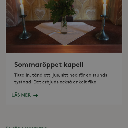
_hjAbsoluteSessionInProgress
30
Hotjar Ltd
minuter
.storaskondal.se
Sommaröppet kapell
Titta in, tänd ett ljus, sitt ned för en stunds
tystnad. Det erbjuds också enkelt fika
LÄS MER
Leverantör /
Namn