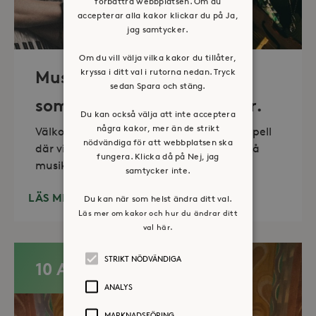
förbättra webbplatsen. Om du
accepterar alla kakor klickar du på Ja,
jag samtycker.
Om du vill välja vilka kakor du tillåter,
kryssa i ditt val i rutorna nedan. Tryck
Musik i sommarkväll – O
sedan Spara och stäng.
sommartid så skön och kär.
Du kan också välja att inte acceptera
några kakor, mer än de strikt
Välkommen till vackra Stora Sköndals kapell
nödvändiga för att webbplatsen ska
där vi varannan torsdag kl 19.00 bjuder på
fungera. Klicka då på Nej, jag
musikunderhållning fem
samtycker inte.
LÄS MER
Du kan när som helst ändra ditt val.
Läs mer om kakor och hur du ändrar ditt
val här.
STRIKT NÖDVÄNDIGA
10 AUG
ANALYS
MARKNADSFÖRING