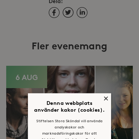
Dela:
Facebook
Twitter
LinkedIn
Fler evenemang
6 AUG
×
Denna webbplats
använder kakor (cookies).
Stiftelsen Stora Sköndal vill använda
analyskakor och
marknadsföringskakor för att