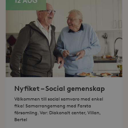
12 AUG
minuter
.storaskondal.se
_hjAbsoluteSessionInProgress
30
Hotjar Ltd
minuter
.storaskondal.se
Nyfiket – Social gemenskap
Välkommen till social samvaro med enkel
fika! Samarrangemang med Farsta
församling. Var: Diakonalt center, Villan,
Bertel