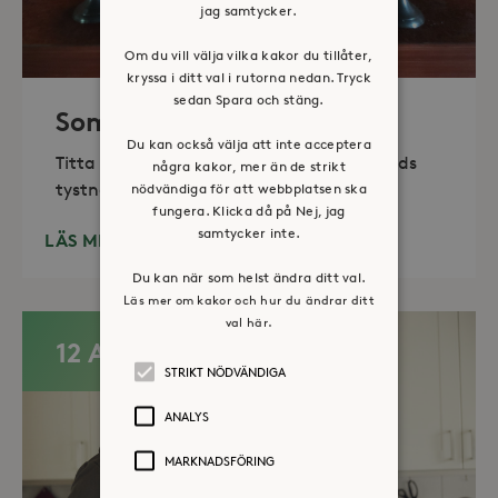
jag samtycker.
Om du vill välja vilka kakor du tillåter,
kryssa i ditt val i rutorna nedan. Tryck
sedan Spara och stäng.
Sommaröppet kapell
Du kan också välja att inte acceptera
Titta in, tänd ett ljus, sitt ned för en stunds
några kakor, mer än de strikt
tystnad. Det erbjuds också enkelt fika
nödvändiga för att webbplatsen ska
fungera. Klicka då på Nej, jag
samtycker inte.
LÄS MER
Du kan när som helst ändra ditt val.
Läs mer om kakor och hur du ändrar ditt
val här.
12 AUG
STRIKT NÖDVÄNDIGA
ANALYS
MARKNADSFÖRING