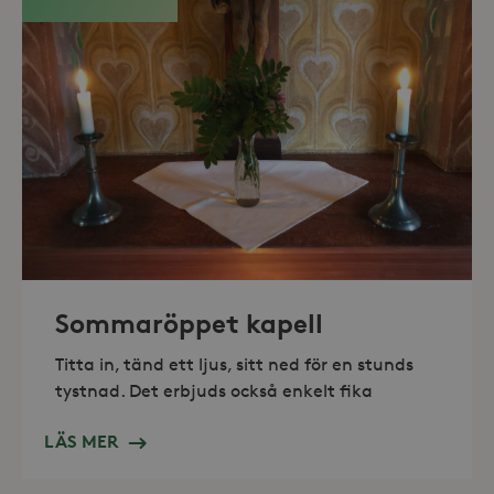
_hjAbsoluteSessionInProgress
30
Hotjar Ltd
minuter
.storaskondal.se
Sommaröppet kapell
Titta in, tänd ett ljus, sitt ned för en stunds
tystnad. Det erbjuds också enkelt fika
LÄS MER