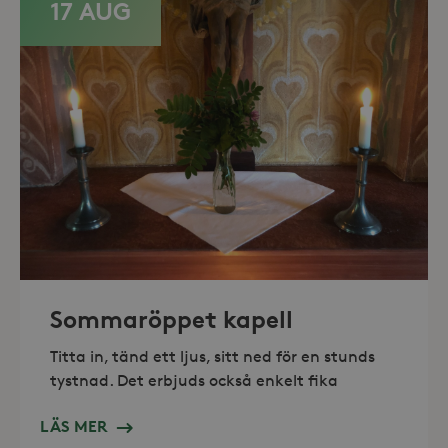
17 AUG
_hjAbsoluteSessionInProgress
30
Hotjar Ltd
minuter
.storaskondal.se
Sommaröppet kapell
Titta in, tänd ett ljus, sitt ned för en stunds
tystnad. Det erbjuds också enkelt fika
LÄS MER