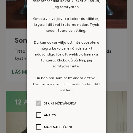
accepterar alla kakor klickar du på Ja,
jag samtycker.
Om du vill välja vilka kakor du tillåter,
kryssa i ditt val i rutorna nedan. Tryck
sedan Spara och stäng.
Sommaröppet kapell
Du kan också välja att inte acceptera
några kakor, mer än de strikt
Titta in, tänd ett ljus, sitt ned för en stunds
nödvändiga för att webbplatsen ska
tystnad. Det erbjuds också enkelt fika
fungera. Klicka då på Nej, jag
samtycker inte.
LÄS MER
Du kan när som helst ändra ditt val.
Läs mer om kakor och hur du ändrar ditt
val här.
12 AUG
STRIKT NÖDVÄNDIGA
ANALYS
MARKNADSFÖRING