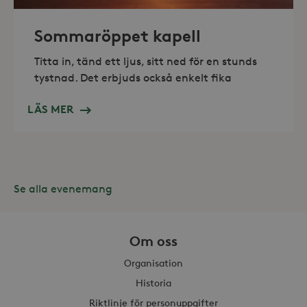
Sommaröppet kapell
Titta in, tänd ett ljus, sitt ned för en stunds
tystnad. Det erbjuds också enkelt fika
Leverantör /
Namn
Domän
LÄS MER
_gid
Google LLC
Leverantör /
Namn
Utgång
Beskr
.storaskondal.se
Domän
_fbp
3
Använ
Meta Platform
månader
för at
Inc.
serie
.storaskondal.se
såsom
_gat_UA-19166681-1
.storaskondal.se
Se alla evenemang
från
s
tredj
_gcl_au
3
Denna
Google LLC
månader
av Do
.storaskondal.se
Om oss
utför
hur s
anvä
Organisation
webbp
event
Historia
sluta
ha se
Riktlinje för personuppgifter
besö