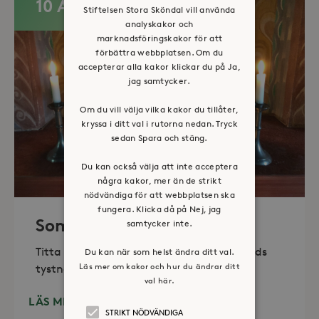
10 AUG
Stiftelsen Stora Sköndal vill använda
analyskakor och
marknadsföringskakor för att
förbättra webbplatsen. Om du
accepterar alla kakor klickar du på Ja,
jag samtycker.
Om du vill välja vilka kakor du tillåter,
kryssa i ditt val i rutorna nedan. Tryck
sedan Spara och stäng.
Du kan också välja att inte acceptera
några kakor, mer än de strikt
nödvändiga för att webbplatsen ska
fungera. Klicka då på Nej, jag
Sommaröppet kapell
samtycker inte.
Titta in, tänd ett ljus, sitt ned för en stunds
Du kan när som helst ändra ditt val.
Läs mer om kakor och hur du ändrar ditt
tystnad. Det erbjuds också enkelt fika
val här.
LÄS MER
STRIKT NÖDVÄNDIGA