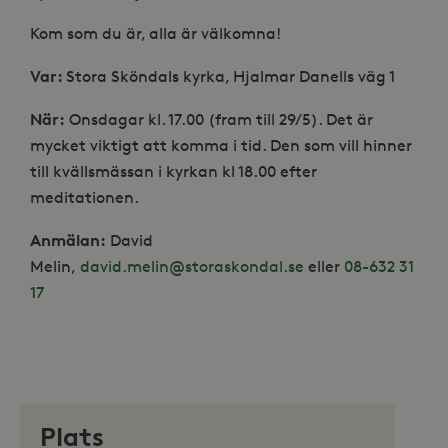
Kom som du är, alla är välkomna!
Var:
Stora Sköndals kyrka, Hjalmar Danells väg 1
När:
Onsdagar kl. 17.00 (fram till 29/5). Det är
mycket viktigt att komma i tid. Den som vill hinner
till kvällsmässan i kyrkan kl 18.00 efter
meditationen.
Anmälan:
David
Melin,
david.melin@storaskondal.se
eller
08-632 31
17
Plats