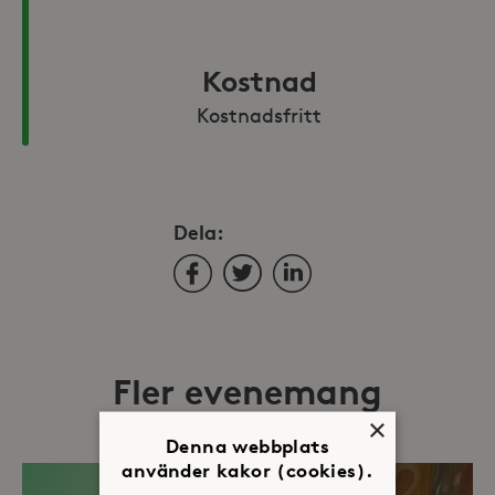
Kostnad
Kostnadsfritt
Dela:
Facebook
Twitter
LinkedIn
Fler evenemang
×
Denna webbplats
använder kakor (cookies).