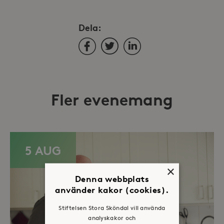
Dela:
Facebook
Twitter
LinkedIn
Fler evenemang
5 AUG
×
Denna webbplats
använder kakor (cookies).
Stiftelsen Stora Sköndal vill använda
analyskakor och