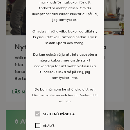
marknadsföringskakor för att
förbättra webbplatsen. Om du
accepterar alla kakor klickar du på Ja,
jag samtycker.
Om du vill välja vilka kakor du tillåter,
kryssa i ditt val i rutorna nedan. Tryck
sedan Spara och stäng.
Nyfiket – Social gemenskap
Du kan också välja att inte acceptera
Välkommen till social samvaro med enkel
några kakor, mer än de strikt
fika! Samarrangemang med Farsta
nödvändiga för att webbplatsen ska
församling. Var: Diakonalt center, Villan,
fungera. Klicka då på Nej, jag
samtycker inte.
Bertel
Du kan när som helst ändra ditt val.
LÄS MER
Läs mer om kakor och hur du ändrar ditt
val här.
STRIKT NÖDVÄNDIGA
6 AUG
ANALYS