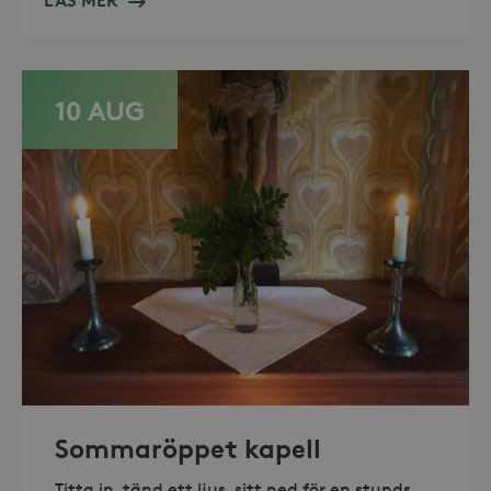
LÄS MER
_hjFirstSeen
30
Hotjar Ltd
minuter
.storaskondal.se
10 AUG
_hjAbsoluteSessionInProgress
30
Hotjar Ltd
minuter
.storaskondal.se
Sommaröppet kapell
Titta in, tänd ett ljus, sitt ned för en stunds