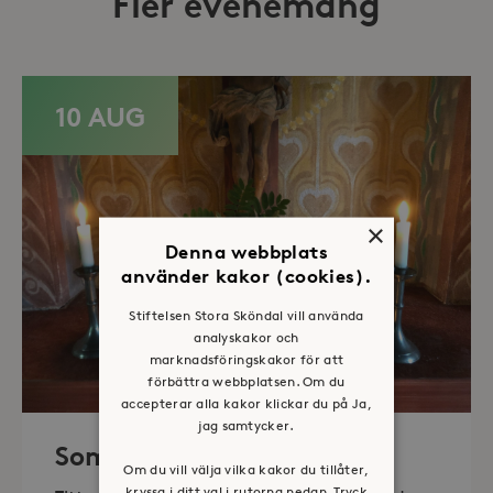
Fler evenemang
10 AUG
×
Denna webbplats
använder kakor (cookies).
Stiftelsen Stora Sköndal vill använda
analyskakor och
marknadsföringskakor för att
förbättra webbplatsen. Om du
accepterar alla kakor klickar du på Ja,
jag samtycker.
Sommaröppet kapell
Om du vill välja vilka kakor du tillåter,
kryssa i ditt val i rutorna nedan. Tryck