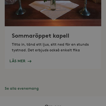
_hjAbsoluteSessionInProgress
30
Hotjar Ltd
minuter
.storaskondal.se
Sommaröppet kapell
Titta in, tänd ett ljus, sitt ned för en stunds
tystnad. Det erbjuds också enkelt fika
LÄS MER
Se alla evenemang
Leverantör /
Namn
Domän
_gid
Google LLC
Leverantör /