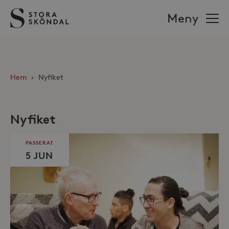
Stora
Meny
Sköndal
Hem
›
Nyfiket
Nyfiket
PASSERAT
5 JUN