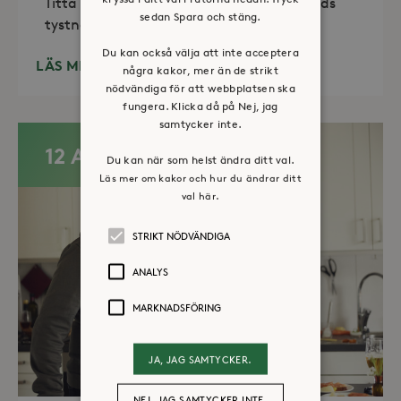
Titta in, tänd ett ljus, sitt ned för en stunds
sedan Spara och stäng.
tystnad. Det erbjuds också enkelt fika
Du kan också välja att inte acceptera
LÄS MER
några kakor, mer än de strikt
nödvändiga för att webbplatsen ska
fungera. Klicka då på Nej, jag
samtycker inte.
12 AUG
Du kan när som helst ändra ditt val.
Läs mer om kakor och hur du ändrar ditt
val här.
STRIKT NÖDVÄNDIGA
ANALYS
MARKNADSFÖRING
JA, JAG SAMTYCKER.
NEJ, JAG SAMTYCKER INTE.