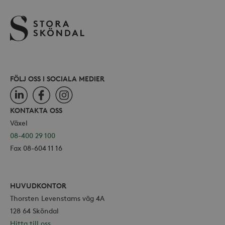
.storaskondal.se
inbäd
webbp
också
webb
använ
eller
av Yo
gräns
FÖLJ OSS I SOCIALA MEDIER
LinkedIn
Facebook
Instagram
KONTAKTA OSS
_hjSessionUser_868654
.storaskondal.se
Växel
08-400 29 100
Fax 08-604 11 16
HUVUDKONTOR
Thorsten Levenstams väg 4A
128 64 Sköndal
Hitta till oss