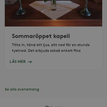
_hjAbsoluteSessionInProgress
30
Hotjar Ltd
minuter
.storaskondal.se
Sommaröppet kapell
Titta in, tänd ett ljus, sitt ned för en stunds
tystnad. Det erbjuds också enkelt fika
LÄS MER
Se alla evenemang
Leverantör /
Namn
Domän
_gid
Google LLC
Leverantör /