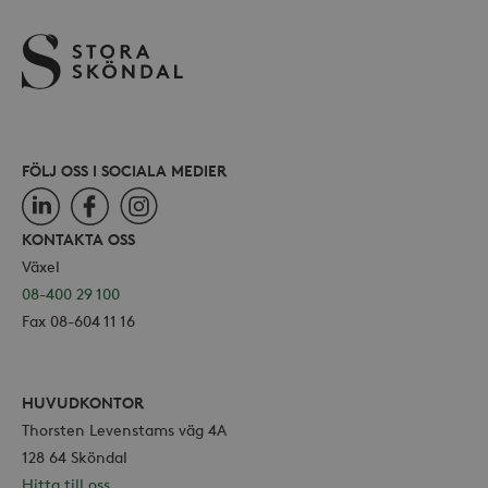
.storaskondal.se
inbäd
webbp
också
webb
använ
eller
av Yo
gräns
FÖLJ OSS I SOCIALA MEDIER
LinkedIn
Facebook
Instagram
KONTAKTA OSS
_hjSessionUser_868654
.storaskondal.se
Växel
08-400 29 100
Fax 08-604 11 16
HUVUDKONTOR
Thorsten Levenstams väg 4A
128 64 Sköndal
Hitta till oss