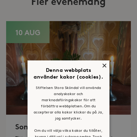
Fler evenemang
10 AUG
×
Denna webbplats
använder kakor (cookies).
Stiftelsen Stora Sköndal vill använda
analyskakor och
marknadsföringskakor för att
förbättra webbplatsen. Om du
accepterar alla kakor klickar du på Ja,
jag samtycker.
Sommaröppet kapell
Om du vill välja vilka kakor du tillåter,
kryssa i ditt val i rutorna nedan. Tryck