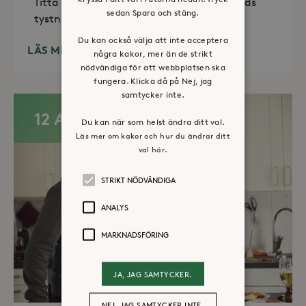
Titta in, tänd ett ljus, sitt ned för en stunds
sedan Spara och stäng.
tystnad. Det erbjuds också enkelt fika
Du kan också välja att inte acceptera
LÄS MER
några kakor, mer än de strikt
nödvändiga för att webbplatsen ska
fungera. Klicka då på Nej, jag
samtycker inte.
12 AUG
Du kan när som helst ändra ditt val.
Läs mer om kakor och hur du ändrar ditt
val här.
STRIKT NÖDVÄNDIGA
ANALYS
MARKNADSFÖRING
JA, JAG SAMTYCKER.
NEJ, JAG SAMTYCKER INTE.