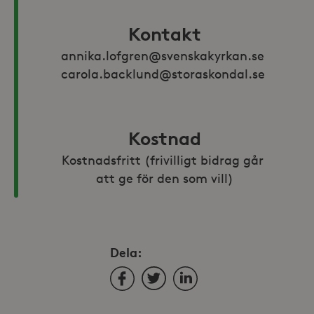
Kontakt
annika.lofgren@svenskakyrkan.se 
carola.backlund@storaskondal.se 
Kostnad
Kostnadsfritt (frivilligt bidrag går 
att ge för den som vill)
Dela:
Facebook
Twitter
LinkedIn