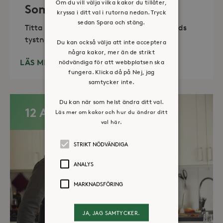
Om du vill välja vilka kakor du tillåter,
Sommaröppet kapell
kryssa i ditt val i rutorna nedan. Tryck
sedan Spara och stäng.
Titta in, tänd ett ljus, sitt ned för en stunds
tystnad. Det erbjuds också enkelt fika
Du kan också välja att inte acceptera
några kakor, mer än de strikt
LÄS MER
nödvändiga för att webbplatsen ska
fungera. Klicka då på Nej, jag
samtycker inte.
Du kan när som helst ändra ditt val.
12 AUG
Läs mer om kakor och hur du ändrar ditt
val här.
STRIKT NÖDVÄNDIGA
ANALYS
MARKNADSFÖRING
JA, JAG SAMTYCKER.