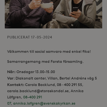
PUBLICERAT 17-05-2024
Välkommen till social samvaro med enkel fika!
Samarrangemang med Farsta församling.
När:
Onsdagar 13.00-15.00
Var
: Diakonalt center, Villan, Bertel Andréns väg 5
Kontakt:
Carola Backlund, 08 – 400 291 55,
carola.backlund@storaskondal.se, Annika
Löfgren,
08-400 291
07
,
annika.lofgren@svenskakyrkan.se