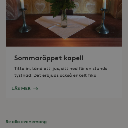
_hjAbsoluteSessionInProgress
30
Hotjar Ltd
minuter
.storaskondal.se
Sommaröppet kapell
Titta in, tänd ett ljus, sitt ned för en stunds
tystnad. Det erbjuds också enkelt fika
LÄS MER
Se alla evenemang
Leverantör /
Namn
Domän