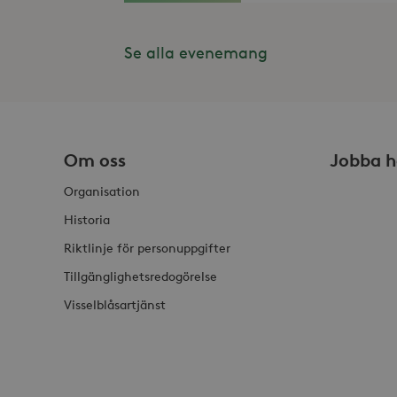
Inc
.st
_gat_UA-19166681-1
_gcl_au
Se alla evenemang
Goo
.st
YSC
Goo
.y
_hjIncludedInSessionSam
VISITOR_INFO1_LIVE
Goo
.y
Om oss
Jobba h
_hjSession_868654
Organisation
_ga_HDQ96Q7XBS
Historia
Riktlinje för personuppgifter
_ga
Tillgänglighetsredogörelse
Visselblåsartjänst
_hjSessionUser_868654