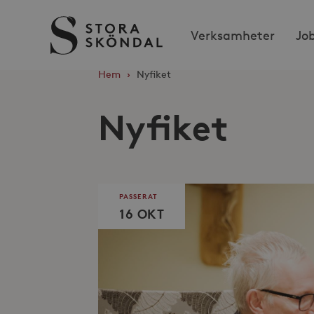
Stora
Verksamheter
Jo
Sköndal
Hem
›
Nyfiket
Nyfiket
PASSERAT
16 OKT