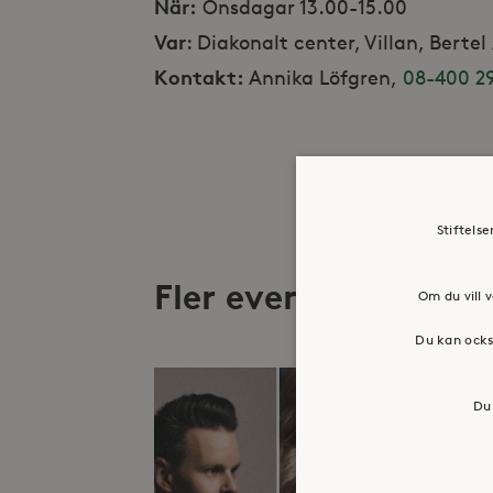
När:
Onsdagar 13.00-15.00
Var
: Diakonalt center, Villan, Berte
Kontakt:
Annika Löfgren,
08-400 29
Stiftels
Fler evenemang
Om du vill v
Du kan ocks
Du 