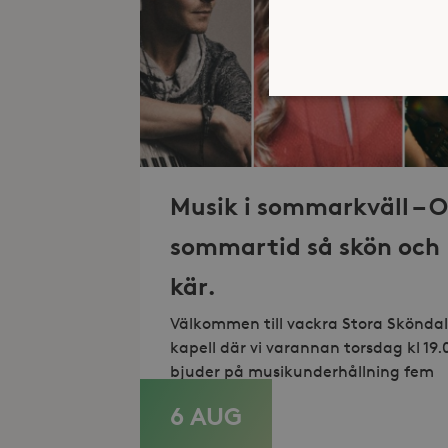
Strikt nödvändiga kakor ti
ordentligt utan strikt nödv
Musik i sommarkväll – O
Namn
sommartid så skön och
_hjFirstSeen
kär.
_hjAbsoluteSessionInProgr
Välkommen till vackra Stora Sköndal
kapell där vi varannan torsdag kl 19.
bjuder på musikunderhållning fem
Lev
Namn
Namn
6 AUG
LÄS MER
Do
_gid
_fbp
Met