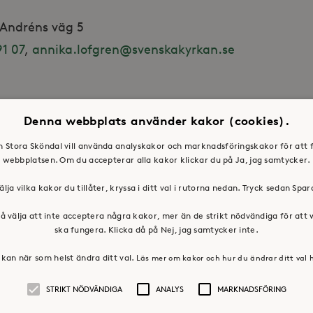
l Andréns väg 5
1 07
,
annika.lofgren@svenskakyrkan.se
Denna webbplats använder kakor (cookies).
en Stora Sköndal vill använda analyskakor och marknadsföringskakor för att 
webbplatsen. Om du accepterar alla kakor klickar du på Ja, jag samtycker.
älja vilka kakor du tillåter, kryssa i ditt val i rutorna nedan. Tryck sedan Spa
å välja att inte acceptera några kakor, mer än de strikt nödvändiga för att
ska fungera. Klicka då på Nej, jag samtycker inte.
kan när som helst ändra ditt val.
Läs mer om kakor och hur du ändrar ditt val 
STRIKT NÖDVÄNDIGA
ANALYS
MARKNADSFÖRING