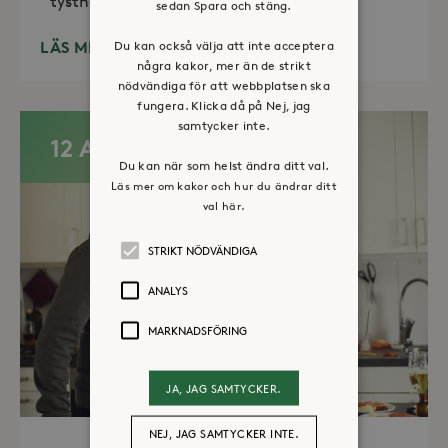
tystnad. Det erbjuds också enkelt fika
sedan Spara och stäng.
LÄS MER
Du kan också välja att inte acceptera
några kakor, mer än de strikt
nödvändiga för att webbplatsen ska
fungera. Klicka då på Nej, jag
samtycker inte.
12 AUG
Du kan när som helst ändra ditt val.
Läs mer om kakor och hur du ändrar ditt
val här.
STRIKT NÖDVÄNDIGA
ANALYS
MARKNADSFÖRING
JA, JAG SAMTYCKER.
NEJ, JAG SAMTYCKER INTE.