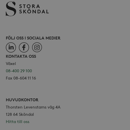
webbp
också
webb
använ
eller
av Yo
gräns
FÖLJ OSS I SOCIALA MEDIER
LinkedIn
Facebook
Instagram
KONTAKTA OSS
_hjSessionUser_868654
.storaskondal.se
Växel
08-400 29 100
Fax 08-604 11 16
HUVUDKONTOR
Thorsten Levenstams väg 4A
128 64 Sköndal
Hitta till oss