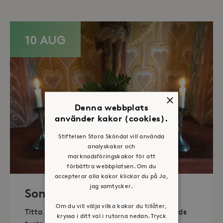
10 AUG
×
Denna webbplats
använder kakor (cookies).
Stiftelsen Stora Sköndal vill använda
analyskakor och
marknadsföringskakor för att
förbättra webbplatsen. Om du
accepterar alla kakor klickar du på Ja,
jag samtycker.
Sommaröppet kapell
Om du vill välja vilka kakor du tillåter,
Titta in, tänd ett ljus, sitt ned för en stunds
kryssa i ditt val i rutorna nedan. Tryck