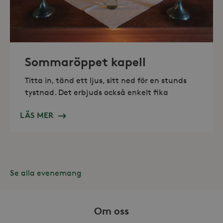
_hjAbsoluteSessionInProgress
30
Hotjar Ltd
minuter
.storaskondal.se
Sommaröppet kapell
Titta in, tänd ett ljus, sitt ned för en stunds
tystnad. Det erbjuds också enkelt fika
LÄS MER
Se alla evenemang
Leverantör /
Namn
Domän
Om oss
_gid
Google LLC
Leverantör /
Namn
Utgång
Beskr
.storaskondal.se