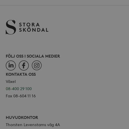
_ga
Google LLC
för Y
.storaskondal.se
inbäd
webbp
också
webb
använ
eller
av Yo
gräns
FÖLJ OSS I SOCIALA MEDIER
LinkedIn
Facebook
Instagram
_hjSessionUser_868654
.storaskondal.se
KONTAKTA OSS
Växel
08-400 29 100
Fax 08-604 11 16
HUVUDKONTOR
Thorsten Levenstams väg 4A