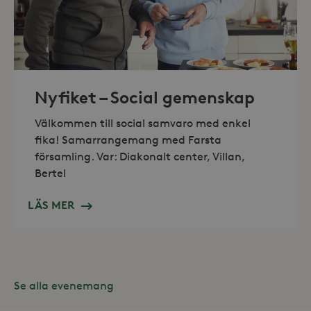
_hjAbsoluteSessionInProgress
30
Hotjar Ltd
minuter
.storaskondal.se
Nyfiket – Social gemenskap
Välkommen till social samvaro med enkel
fika! Samarrangemang med Farsta
församling. Var: Diakonalt center, Villan,
Bertel
LÄS MER
Se alla evenemang
Leverantör /
Namn
Domän