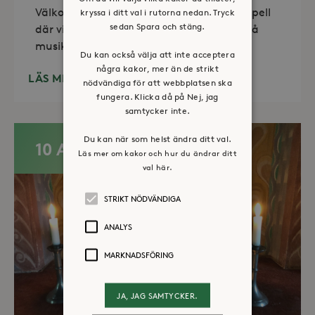
Välkommen till vackra Stora Sköndals kapell
kryssa i ditt val i rutorna nedan. Tryck
sedan Spara och stäng.
där vi varannan torsdag kl 19.00 bjuder på
musikunderhållning fem
Du kan också välja att inte acceptera
några kakor, mer än de strikt
LÄS MER
nödvändiga för att webbplatsen ska
fungera. Klicka då på Nej, jag
samtycker inte.
Du kan när som helst ändra ditt val.
10 AUG
Läs mer om kakor och hur du ändrar ditt
val här.
STRIKT NÖDVÄNDIGA
ANALYS
MARKNADSFÖRING
JA, JAG SAMTYCKER.