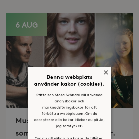
6 AUG
×
Denna webbplats
använder kakor (cookies).
Stiftelsen Stora Sköndal vill använda
analyskakor och
marknadsföringskakor för att
förbättra webbplatsen. Om du
Musik i sommarkväll – O
accepterar alla kakor klickar du på Ja,
jag samtycker.
sommartid så skön och kär.
Om du vill välja vilka kakor du tillåter,