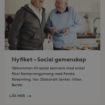
_hjAbsoluteSessionInProgress
30
Hotjar Ltd
minuter
.storaskondal.se
Nyfiket – Social gemenskap
Välkommen till social samvaro med enkel
fika! Samarrangemang med Farsta
församling. Var: Diakonalt center, Villan,
Bertel
LÄS MER