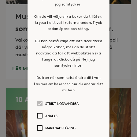
jag samtycker.
Musik i sommarkväll – O
Om du vill välja vilka kakor du tillåter,
kryssa i ditt val i rutorna nedan. Tryck
sommartid så skön och kär.
sedan Spara och stäng.
Välkommen till vackra Stora Sköndals kapell
Du kan också välja att inte acceptera
där vi varannan torsdag kl 19.00 bjuder på
några kakor, mer än de strikt
nödvändiga för att webbplatsen ska
musikunderhållning fem
fungera. Klicka då på Nej, jag
samtycker inte.
LÄS MER
Du kan när som helst ändra ditt val.
Läs mer om kakor och hur du ändrar ditt
val här.
10 AUG
STRIKT NÖDVÄNDIGA
ANALYS
MARKNADSFÖRING