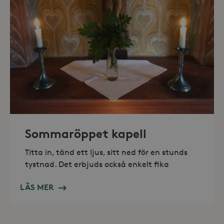
_hjAbsoluteSessionInProgress
30
Hotjar Ltd
minuter
.storaskondal.se
Sommaröppet kapell
Titta in, tänd ett ljus, sitt ned för en stunds
tystnad. Det erbjuds också enkelt fika
LÄS MER