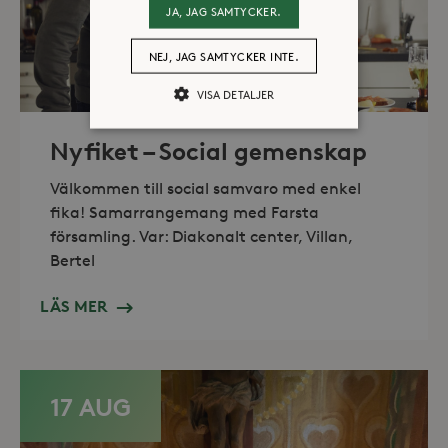
JA, JAG SAMTYCKER.
NEJ, JAG SAMTYCKER INTE.
VISA DETALJER
Nyfiket – Social gemenskap
Strikt nödvändiga
Analys
Välkommen till social samvaro med enkel
Marknadsföring
fika! Samarrangemang med Farsta
Strikt nödvändiga kakor tillåter
församling. Var: Diakonalt center, Villan,
kärnwebbplatsfunktioner som
Bertel
användarinloggning och
kontohantering. Webbplatsen kan inte
användas ordentligt utan strikt
LÄS MER
nödvändiga cookies.
Leverantör /
Namn
Utgång
Domän
_hjFirstSeen
30
Hotjar Ltd
17 AUG
minuter
.storaskondal.se