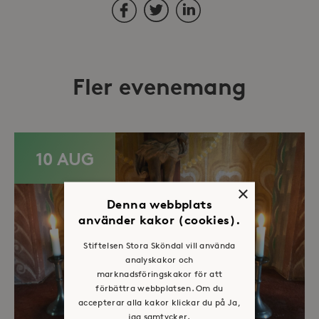
Facebook
Twitter
LinkedIn
Fler evenemang
10 AUG
×
Denna webbplats
använder kakor (cookies).
Stiftelsen Stora Sköndal vill använda
analyskakor och
marknadsföringskakor för att
förbättra webbplatsen. Om du
accepterar alla kakor klickar du på Ja,
jag samtycker.