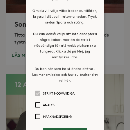
Om du vill välja vilka kakor du tillåter,
kryssa i ditt val i rutorna nedan. Tryck
sedan Spara och stäng.
Sommaröppet kapell
Du kan också välja att inte acceptera
Titta in, tänd ett ljus, sitt ned för en stunds
några kakor, mer än de strikt
tystnad. Det erbjuds också enkelt fika
nödvändiga för att webbplatsen ska
fungera. Klicka då på Nej, jag
LÄS MER
samtycker inte.
Du kan när som helst ändra ditt val.
Läs mer om kakor och hur du ändrar ditt
val här.
12 AUG
STRIKT NÖDVÄNDIGA
ANALYS
MARKNADSFÖRING